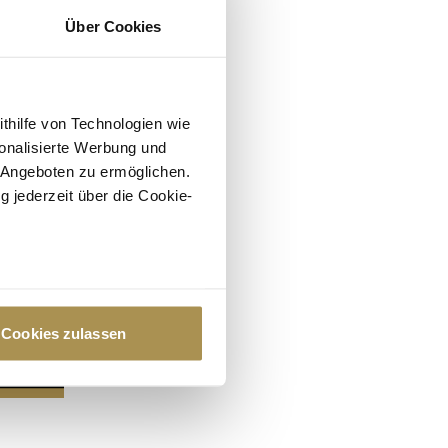
Über Cookies
ithilfe von Technologien wie
onalisierte Werbung und
 Angeboten zu ermöglichen.
g jederzeit über die Cookie-
au sein können
zieren
Cookies zulassen
hre Präferenzen im
Abschnitt
 Medien anbieten zu können
hrer Verwendung unserer