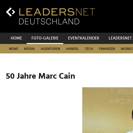
Zum
Inhalt
Zur
Fußzeilen-
Navigation
Zur
HOME
FOTO-GALERIE
EVENTKALENDER
LEADERSNET
Hauptnavigation
NEWS
MEDIA
AGENTUREN
HANDEL
TECH
FINANZEN
MOBILI
50 Jahre Marc Cain