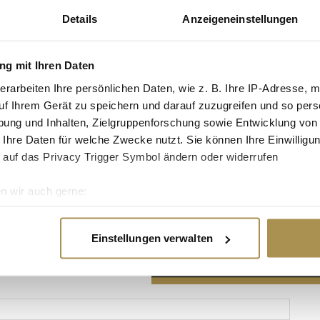
Details
Anzeigeneinstellungen
g mit Ihren Daten
erarbeiten Ihre persönlichen Daten, wie z. B. Ihre IP-Adresse, m
Advertisement
uf Ihrem Gerät zu speichern und darauf zuzugreifen und so pers
ung und Inhalten, Zielgruppenforschung sowie Entwicklung von
 Ihre Daten für welche Zwecke nutzt. Sie können Ihre Einwilligun
 auf das Privacy Trigger Symbol ändern oder widerrufen
n wir auch gerne:
re geografische Lage erfassen, welche bis auf einige Meter gen
es Scannen nach bestimmten Merkmalen (Fingerprinting) identifi
Einstellungen verwalten
ie Ihre persönlichen Daten verarbeitet werden, und legen Sie I
nhalte und Anzeigen zu personalisieren, Funktionen für soziale
Website zu analysieren. Außerdem geben wir Informationen zu I