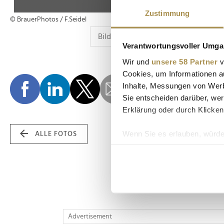
Zustimmung
© BrauerPhotos / F.Seidel
Verantwortungsvoller Umgan
Wir und
unsere 58 Partner
v
Cookies, um Informationen a
Inhalte, Messungen von Werb
Sie entscheiden darüber, wer
Erklärung oder durch Klicken
Wenn Sie es erlauben, würde
ALLE FOTOS
Informationen über Ih
Ihr Gerät durch aktiv
Erfahren Sie mehr darüber, w
Einzelheiten
fest.
Wir verwenden Cookies, um I
Advertisement
und die Zugriffe auf unsere 