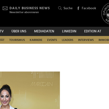
DAILY BUSINESS NEWS
Suche
Facebook
Newsletter abonnieren
.TV
ÜBER UNS
MEDIADATEN
LINKEDIN
EDITION AT
SUCHEN
TÄT
TOURISMUS
KARRIERE
EVENTS
LEADERS
INTERVIEWS
IMMOBI