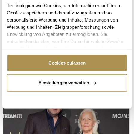
Technologien wie Cookies, um Informationen auf Ihrem
Gerät zu speichern und darauf zuzugreifen und so
personalisierte Werbung und Inhalte, Messungen von
Werbung und Inhalten, Zielgruppenforschung sowie
Entwicklung von Angeboten zu ermöglichen. Sie
entscheiden darüber, wer Ihre Daten für welche Zwecke
nutzt. Sie können Ihre Einwilligung jederzeit über die
Cookie-Erklärung oder durch Klicken auf das Privacy
Trigger Symbol ändern oder widerrufen
Cookies zulassen
Wenn Sie es erlauben, würden wir auch gerne:
Einstellungen verwalten
Informationen über Ihre geografische Lage
erfassen, welche bis auf einige Meter genau sein
können
Ihr Gerät durch aktives Scannen nach
bestimmten Merkmalen (Fingerprinting) identifizieren
Erfahren Sie mehr darüber, wie Ihre persönlichen Daten
verarbeitet werden, und legen Sie Ihre Präferenzen im