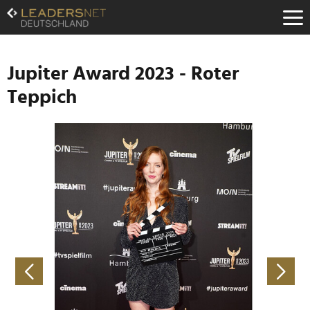
Zum
Inhalt
Zur
Fußzeilen-
Navigation
Jupiter Award 2023 - Roter
Zur
Teppich
Hauptnavigation