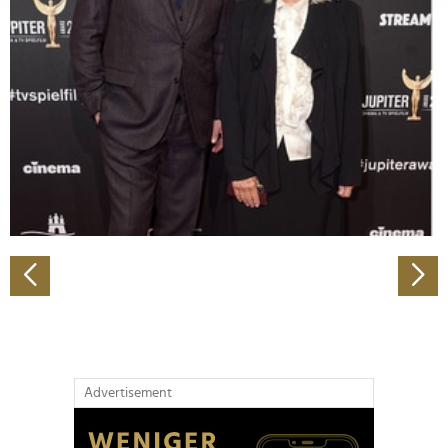
Abschnitt Einzelheiten
fest.
Wir verwenden Cookies, um Inhalte und Anzeigen zu
personalisieren, Funktionen für soziale Medien anbieten
zu können und die Zugriffe auf unsere Website zu
analysieren. Außerdem geben wir Informationen zu Ihrer
Verwendung unserer Website an unsere Partner für
soziale Medien, Werbung und Analysen weiter. Unsere
Partner führen diese Informationen möglicherweise mit
weiteren Daten zusammen, die Sie ihnen bereitgestellt
haben oder die sie im Rahmen Ihrer Nutzung der Dienste
gesammelt haben.
Advertisement