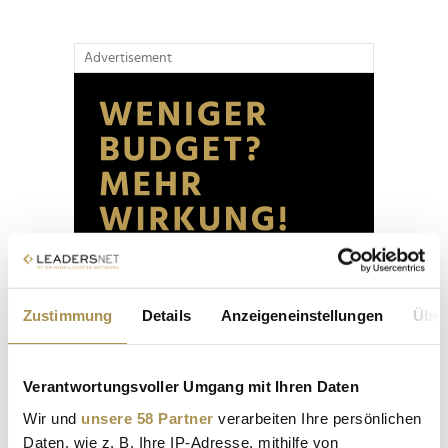
Advertisement
Zustimmung
Details
Anzeigeneinstellungen
Über
Verantwortungsvoller Umgang mit Ihren Daten
Wir und
unsere 58 Partner
verarbeiten Ihre persönlichen
Daten, wie z. B. Ihre IP-Adresse, mithilfe von