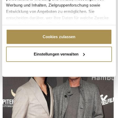
Werbung und Inhalten, Zielgruppenforschung sowie
Entwicklung von Angeboten zu ermöglichen. Sie
entscheiden darüber, wer Ihre Daten für welche Zwecke
nutzt. Sie können Ihre Einwilligung jederzeit über die
Cookie-Erklärung oder durch Klicken auf das Privacy
Trigger Symbol ändern oder widerrufen
Cookies zulassen
Wenn Sie es erlauben, würden wir auch gerne:
Einstellungen verwalten
Informationen über Ihre geografische Lage
erfassen, welche bis auf einige Meter genau sein
können
Ihr Gerät durch aktives Scannen nach
bestimmten Merkmalen (Fingerprinting) identifizieren
Erfahren Sie mehr darüber, wie Ihre persönlichen Daten
verarbeitet werden, und legen Sie Ihre Präferenzen im
Abschnitt Einzelheiten
fest.
Wir verwenden Cookies, um Inhalte und Anzeigen zu