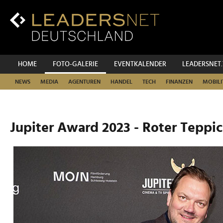
Zum
Inhalt
Zur
Fußzeilen-
Navigation
Zur
HOME
FOTO-GALERIE
EVENTKALENDER
LEADERSNET
Hauptnavigation
NEWS
MEDIA
AGENTUREN
HANDEL
TECH
FINANZEN
MOBILI
Jupiter Award 2023 - Roter Teppi