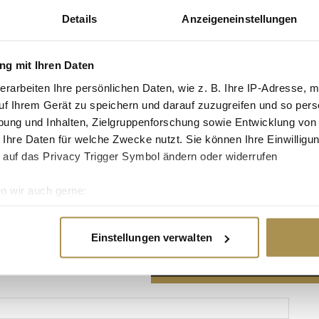
Details
Anzeigeneinstellungen
g mit Ihren Daten
erarbeiten Ihre persönlichen Daten, wie z. B. Ihre IP-Adresse, m
Advertisement
uf Ihrem Gerät zu speichern und darauf zuzugreifen und so pers
ung und Inhalten, Zielgruppenforschung sowie Entwicklung von
 Ihre Daten für welche Zwecke nutzt. Sie können Ihre Einwilligun
 auf das Privacy Trigger Symbol ändern oder widerrufen
n wir auch gerne:
re geografische Lage erfassen, welche bis auf einige Meter gen
es Scannen nach bestimmten Merkmalen (Fingerprinting) identifi
Einstellungen verwalten
ie Ihre persönlichen Daten verarbeitet werden, und legen Sie I
nhalte und Anzeigen zu personalisieren, Funktionen für soziale
Website zu analysieren. Außerdem geben wir Informationen zu I