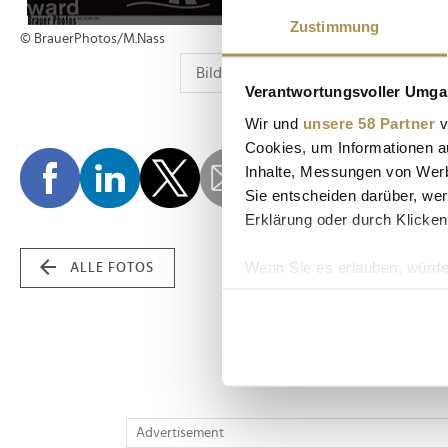
Zustimmung
© BrauerPhotos/M.Nass
Verantwortungsvoller Umgan
Wir und
unsere 58 Partner
v
Cookies, um Informationen a
Inhalte, Messungen von Werb
Sie entscheiden darüber, wer
Erklärung oder durch Klicken
Wenn Sie es erlauben, würde
ALLE FOTOS
Informationen über Ih
Ihr Gerät durch aktiv
Erfahren Sie mehr darüber, w
Einzelheiten
fest.
Wir verwenden Cookies, um I
Advertisement
und die Zugriffe auf unsere 