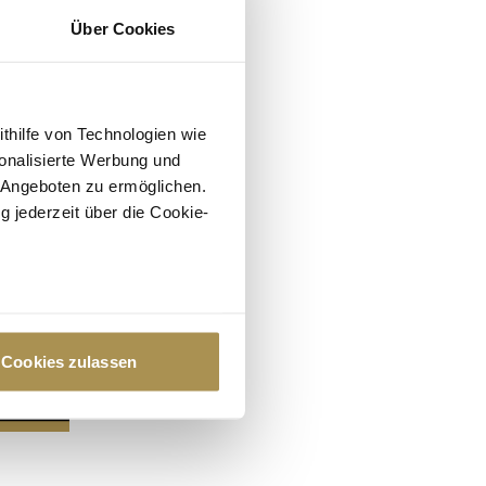
Über Cookies
ithilfe von Technologien wie
onalisierte Werbung und
 Angeboten zu ermöglichen.
g jederzeit über die Cookie-
au sein können
zieren
Cookies zulassen
hre Präferenzen im
Abschnitt
 Medien anbieten zu können
hrer Verwendung unserer