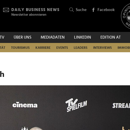
DAILY BUSINESS NEWS
Suche
Facebook
Newsletter abonnieren
.TV
ÜBER UNS
MEDIADATEN
LINKEDIN
EDITION AT
SUCHEN
TÄT
TOURISMUS
KARRIERE
EVENTS
LEADERS
INTERVIEWS
IMMOBI
ch