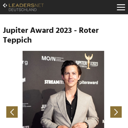
Zum
Inhalt
Zur
Fußzeilen-
Navigation
Jupiter Award 2023 - Roter
Zur
Teppich
Hauptnavigation