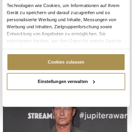
Technologien wie Cookies, um Informationen auf Ihrem
Gerät zu speichern und darauf zuzugreifen und so
personalisierte Werbung und Inhalte, Messungen von
Werbung und Inhalten, Zielgruppenforschung sowie
Entwicklung von Angeboten zu ermöglichen. Sie
entscheiden darüber, wer Ihre Daten für welche Zwecke
nutzt. Sie können Ihre Einwilligung jederzeit über die
Cookie-Erklärung oder durch Klicken auf das Privacy
Trigger Symbol ändern oder widerrufen
Cookies zulassen
Wenn Sie es erlauben, würden wir auch gerne:
Einstellungen verwalten
Informationen über Ihre geografische Lage
erfassen, welche bis auf einige Meter genau sein
können
Ihr Gerät durch aktives Scannen nach
bestimmten Merkmalen (Fingerprinting) identifizieren
Erfahren Sie mehr darüber, wie Ihre persönlichen Daten
verarbeitet werden, und legen Sie Ihre Präferenzen im