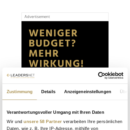
Advertisement
Zustimmung
Details
Anzeigeneinstellungen
Über
Verantwortungsvoller Umgang mit Ihren Daten
Wir und
unsere 58 Partner
verarbeiten Ihre persönlichen
Daten, wie z. B. Ihre IP-Adresse, mithilfe von