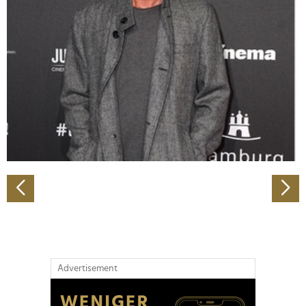
Abschnitt Einzelheiten
fest.
Wir verwenden Cookies, um Inhalte und Anzeigen zu
personalisieren, Funktionen für soziale Medien anbieten
zu können und die Zugriffe auf unsere Website zu
analysieren. Außerdem geben wir Informationen zu Ihrer
Verwendung unserer Website an unsere Partner für
soziale Medien, Werbung und Analysen weiter. Unsere
Partner führen diese Informationen möglicherweise mit
weiteren Daten zusammen, die Sie ihnen bereitgestellt
haben oder die sie im Rahmen Ihrer Nutzung der Dienste
gesammelt haben.
Advertisement