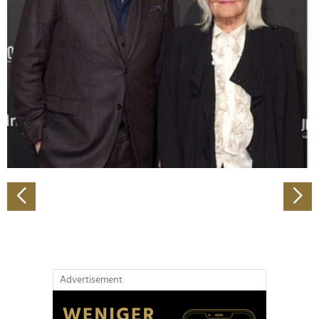
Abschnitt Einzelheiten
fest.
Wir verwenden Cookies, um Inhalte und Anzeigen zu
personalisieren, Funktionen für soziale Medien anbieten
zu können und die Zugriffe auf unsere Website zu
analysieren. Außerdem geben wir Informationen zu Ihrer
Verwendung unserer Website an unsere Partner für
soziale Medien, Werbung und Analysen weiter. Unsere
Partner führen diese Informationen möglicherweise mit
weiteren Daten zusammen, die Sie ihnen bereitgestellt
haben oder die sie im Rahmen Ihrer Nutzung der Dienste
gesammelt haben.
Advertisement