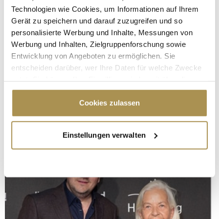
Technologien wie Cookies, um Informationen auf Ihrem
Gerät zu speichern und darauf zuzugreifen und so
personalisierte Werbung und Inhalte, Messungen von
Werbung und Inhalten, Zielgruppenforschung sowie
Entwicklung von Angeboten zu ermöglichen. Sie
entscheiden darüber, wer Ihre Daten für welche Zwecke
nutzt. Sie können Ihre Einwilligung jederzeit über die
Cookie-Erklärung oder durch Klicken auf das Privacy
Trigger Symbol ändern oder widerrufen
Cookies zulassen
Wenn Sie es erlauben, würden wir auch gerne:
Einstellungen verwalten
Informationen über Ihre geografische Lage
erfassen, welche bis auf einige Meter genau sein
können
Ihr Gerät durch aktives Scannen nach
bestimmten Merkmalen (Fingerprinting) identifizieren
Erfahren Sie mehr darüber, wie Ihre persönlichen Daten
verarbeitet werden, und legen Sie Ihre Präferenzen im