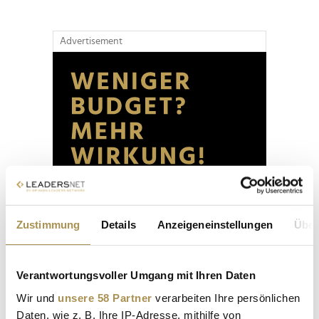
Advertisement
Zustimmung
Details
Anzeigeneinstellungen
Über
Verantwortungsvoller Umgang mit Ihren Daten
Wir und
unsere 58 Partner
verarbeiten Ihre persönlichen
Daten, wie z. B. Ihre IP-Adresse, mithilfe von