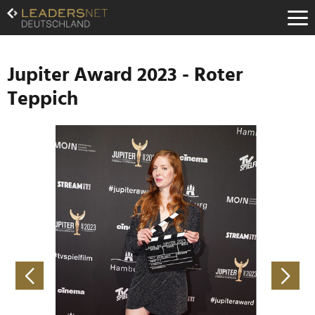
Zum
Inhalt
Zur
Fußzeilen-
Navigation
Jupiter Award 2023 - Roter
Zur
Teppich
Hauptnavigation