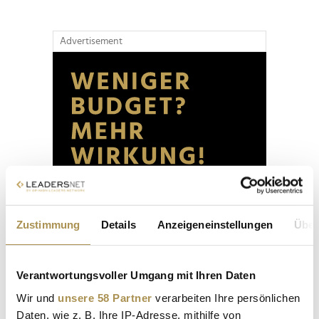
Advertisement
Zustimmung
Details
Anzeigeneinstellungen
Über
Verantwortungsvoller Umgang mit Ihren Daten
Wir und
unsere 58 Partner
verarbeiten Ihre persönlichen
Daten, wie z. B. Ihre IP-Adresse, mithilfe von