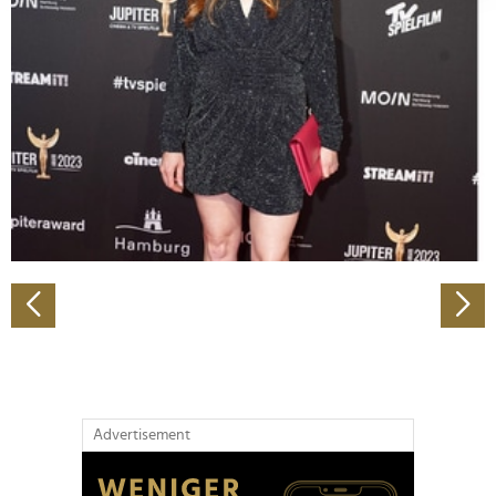
Abschnitt Einzelheiten
fest.
Wir verwenden Cookies, um Inhalte und Anzeigen zu
personalisieren, Funktionen für soziale Medien anbieten
zu können und die Zugriffe auf unsere Website zu
analysieren. Außerdem geben wir Informationen zu Ihrer
Verwendung unserer Website an unsere Partner für
soziale Medien, Werbung und Analysen weiter. Unsere
Partner führen diese Informationen möglicherweise mit
weiteren Daten zusammen, die Sie ihnen bereitgestellt
haben oder die sie im Rahmen Ihrer Nutzung der Dienste
gesammelt haben.
Advertisement