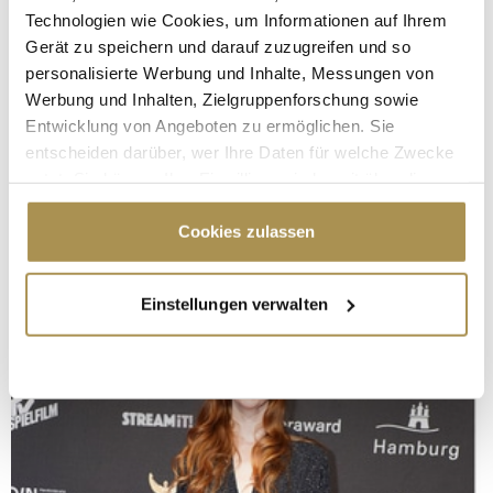
Technologien wie Cookies, um Informationen auf Ihrem
Gerät zu speichern und darauf zuzugreifen und so
personalisierte Werbung und Inhalte, Messungen von
Werbung und Inhalten, Zielgruppenforschung sowie
Entwicklung von Angeboten zu ermöglichen. Sie
entscheiden darüber, wer Ihre Daten für welche Zwecke
nutzt. Sie können Ihre Einwilligung jederzeit über die
Cookie-Erklärung oder durch Klicken auf das Privacy
Trigger Symbol ändern oder widerrufen
Cookies zulassen
Wenn Sie es erlauben, würden wir auch gerne:
Einstellungen verwalten
Informationen über Ihre geografische Lage
erfassen, welche bis auf einige Meter genau sein
können
Ihr Gerät durch aktives Scannen nach
bestimmten Merkmalen (Fingerprinting) identifizieren
Erfahren Sie mehr darüber, wie Ihre persönlichen Daten
verarbeitet werden, und legen Sie Ihre Präferenzen im