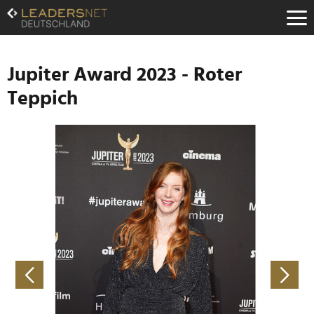
Zum
Inhalt
Zur
Fußzeilen-
Navigation
Jupiter Award 2023 - Roter
Zur
Teppich
Hauptnavigation