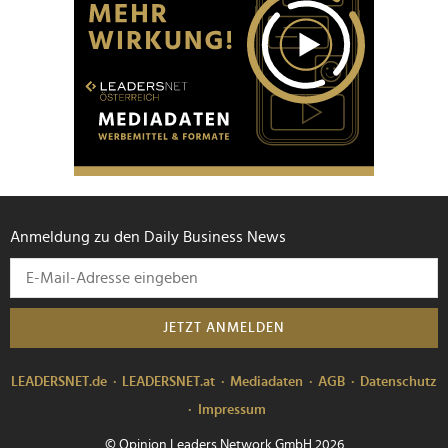
Anmeldung zu den Daily Business News
JETZT ANMELDEN
LEADERSNET.de
LEADERSNET.at
Mediadaten
AGB
Datenschutz
Impressum
© Opinion Leaders Network GmbH 2026