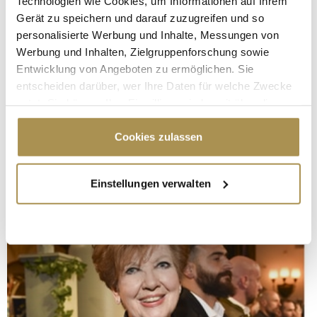
Technologien wie Cookies, um Informationen auf Ihrem
Gerät zu speichern und darauf zuzugreifen und so
personalisierte Werbung und Inhalte, Messungen von
Werbung und Inhalten, Zielgruppenforschung sowie
Entwicklung von Angeboten zu ermöglichen. Sie
entscheiden darüber, wer Ihre Daten für welche Zwecke
nutzt. Sie können Ihre Einwilligung jederzeit über die
Cookie-Erklärung oder durch Klicken auf das Privacy
Trigger Symbol ändern oder widerrufen
Cookies zulassen
Wenn Sie es erlauben, würden wir auch gerne:
Einstellungen verwalten
Informationen über Ihre geografische Lage
erfassen, welche bis auf einige Meter genau sein
können
Ihr Gerät durch aktives Scannen nach
bestimmten Merkmalen (Fingerprinting) identifizieren
Erfahren Sie mehr darüber, wie Ihre persönlichen Daten
verarbeitet werden, und legen Sie Ihre Präferenzen im
Abschnitt Einzelheiten
fest.