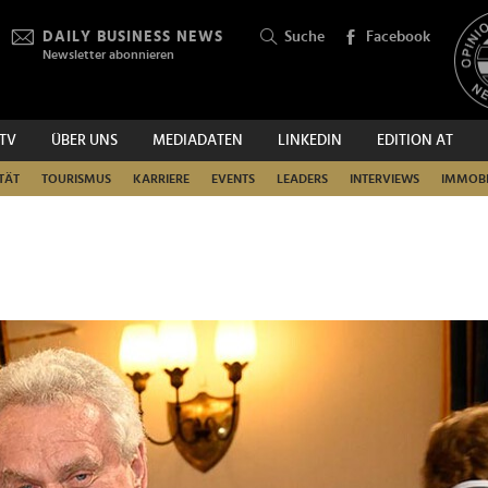
DAILY BUSINESS NEWS
Suche
Facebook
Newsletter abonnieren
.TV
ÜBER UNS
MEDIADATEN
LINKEDIN
EDITION AT
SUCHEN
TÄT
TOURISMUS
KARRIERE
EVENTS
LEADERS
INTERVIEWS
IMMOBI