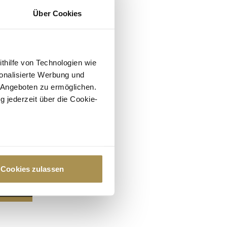
Über Cookies
ithilfe von Technologien wie
onalisierte Werbung und
 Angeboten zu ermöglichen.
g jederzeit über die Cookie-
au sein können
zieren
Cookies zulassen
hre Präferenzen im
Abschnitt
 Medien anbieten zu können
hrer Verwendung unserer