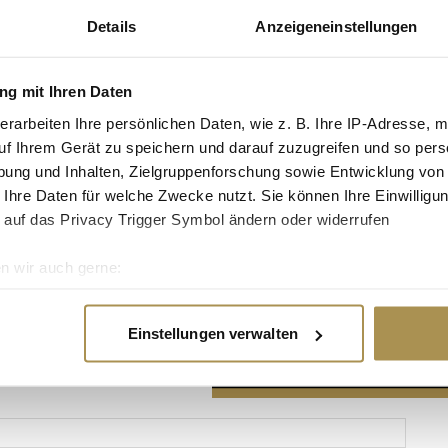
Details
Anzeigeneinstellungen
g mit Ihren Daten
erarbeiten Ihre persönlichen Daten, wie z. B. Ihre IP-Adresse, m
Advertisement
uf Ihrem Gerät zu speichern und darauf zuzugreifen und so pers
ung und Inhalten, Zielgruppenforschung sowie Entwicklung von
 Ihre Daten für welche Zwecke nutzt. Sie können Ihre Einwilligun
 auf das Privacy Trigger Symbol ändern oder widerrufen
n wir auch gerne:
re geografische Lage erfassen, welche bis auf einige Meter gen
es Scannen nach bestimmten Merkmalen (Fingerprinting) identifi
Einstellungen verwalten
ie Ihre persönlichen Daten verarbeitet werden, und legen Sie I
nhalte und Anzeigen zu personalisieren, Funktionen für soziale
Website zu analysieren. Außerdem geben wir Informationen zu I