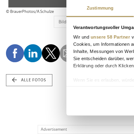
Zustimmung
© BrauerPhotos/A.Schulze
Verantwortungsvoller Umgan
Wir und
unsere 58 Partner
v
Cookies, um Informationen a
Inhalte, Messungen von Werb
Sie entscheiden darüber, wer
Erklärung oder durch Klicken
Wenn Sie es erlauben, würde
ALLE FOTOS
Informationen über Ih
Ihr Gerät durch aktiv
Erfahren Sie mehr darüber, w
Einzelheiten
fest.
Wir verwenden Cookies, um I
Advertisement
und die Zugriffe auf unsere 