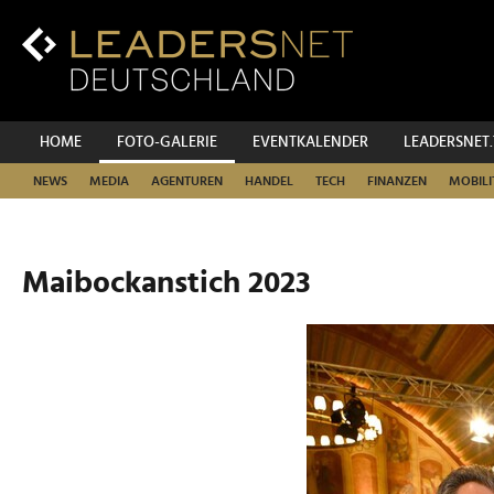
Zum
Inhalt
Zur
Fußzeilen-
Navigation
Zur
HOME
FOTO-GALERIE
EVENTKALENDER
LEADERSNET
Hauptnavigation
NEWS
MEDIA
AGENTUREN
HANDEL
TECH
FINANZEN
MOBILI
Maibockanstich 2023