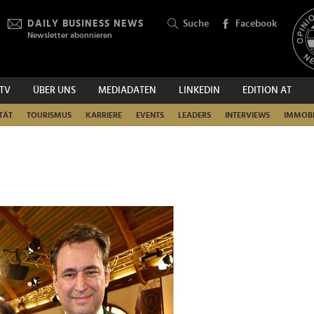
DAILY BUSINESS NEWS
Suche
Facebook
Newsletter abonnieren
.TV
ÜBER UNS
MEDIADATEN
LINKEDIN
EDITION AT
SUCHEN
TÄT
TOURISMUS
KARRIERE
EVENTS
LEADERS
INTERVIEWS
IMMOBI