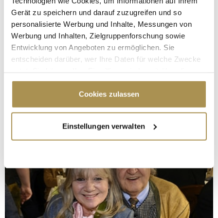
Technologien wie Cookies, um Informationen auf Ihrem
Gerät zu speichern und darauf zuzugreifen und so
personalisierte Werbung und Inhalte, Messungen von
Werbung und Inhalten, Zielgruppenforschung sowie
Entwicklung von Angeboten zu ermöglichen. Sie
entscheiden darüber, wer Ihre Daten für welche Zwecke
nutzt. Sie können Ihre Einwilligung jederzeit über die
Cookie-Erklärung oder durch Klicken auf das Privacy
Trigger Symbol ändern oder widerrufen
Cookies zulassen
Wenn Sie es erlauben, würden wir auch gerne:
Einstellungen verwalten
Informationen über Ihre geografische Lage
erfassen, welche bis auf einige Meter genau sein
können
Ihr Gerät durch aktives Scannen nach
bestimmten Merkmalen (Fingerprinting) identifizieren
Erfahren Sie mehr darüber, wie Ihre persönlichen Daten
verarbeitet werden, und legen Sie Ihre Präferenzen im
Abschnitt Einzelheiten
fest.