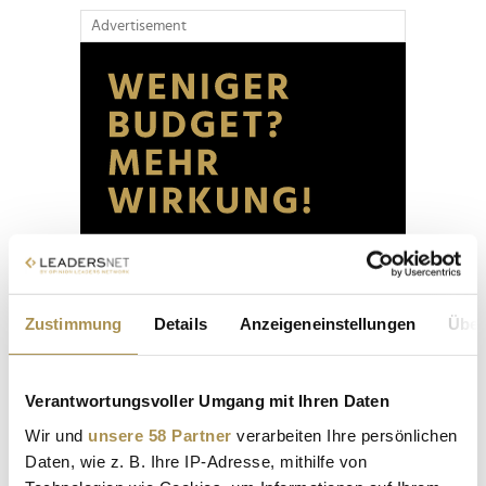
Advertisement
Zustimmung
Details
Anzeigeneinstellungen
Über
Verantwortungsvoller Umgang mit Ihren Daten
Wir und
unsere 58 Partner
verarbeiten Ihre persönlichen
Daten, wie z. B. Ihre IP-Adresse, mithilfe von