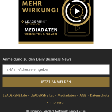
Anmeldung zu den Daily Business News
JETZT ANMELDEN
LEADERSNET.de
LEADERSNET.at
Mediadaten
AGB
Datenschutz
Impressum
© Opinion Leaders Network GmbH 2026