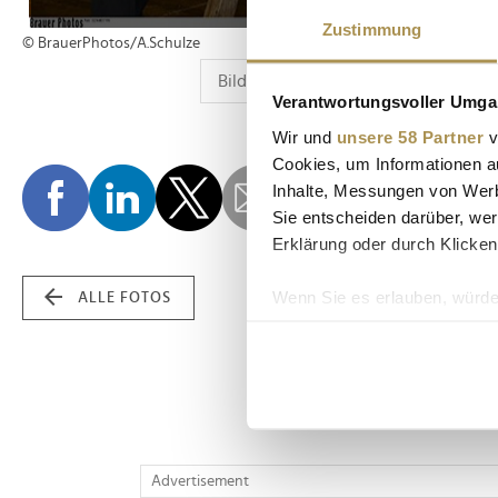
Zustimmung
© BrauerPhotos/A.Schulze
Verantwortungsvoller Umgan
Wir und
unsere 58 Partner
v
Cookies, um Informationen a
Inhalte, Messungen von Werb
Sie entscheiden darüber, wer
Erklärung oder durch Klicken
Wenn Sie es erlauben, würde
ALLE FOTOS
Informationen über Ih
Ihr Gerät durch aktiv
Erfahren Sie mehr darüber, w
Einzelheiten
fest.
Wir verwenden Cookies, um I
Advertisement
und die Zugriffe auf unsere 