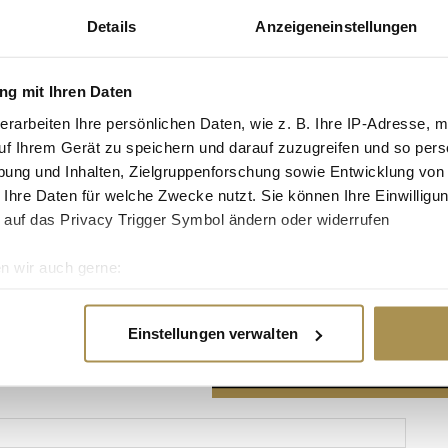
Details
Anzeigeneinstellungen
g mit Ihren Daten
erarbeiten Ihre persönlichen Daten, wie z. B. Ihre IP-Adresse, m
Advertisement
uf Ihrem Gerät zu speichern und darauf zuzugreifen und so pers
ung und Inhalten, Zielgruppenforschung sowie Entwicklung von
 Ihre Daten für welche Zwecke nutzt. Sie können Ihre Einwilligun
 auf das Privacy Trigger Symbol ändern oder widerrufen
n wir auch gerne:
re geografische Lage erfassen, welche bis auf einige Meter gen
es Scannen nach bestimmten Merkmalen (Fingerprinting) identifi
Einstellungen verwalten
ie Ihre persönlichen Daten verarbeitet werden, und legen Sie I
nhalte und Anzeigen zu personalisieren, Funktionen für soziale
Website zu analysieren. Außerdem geben wir Informationen zu I