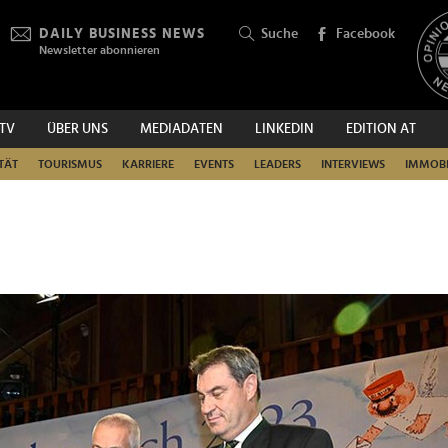
DAILY BUSINESS NEWS
Suche
Facebook
Newsletter abonnieren
.TV
ÜBER UNS
MEDIADATEN
LINKEDIN
EDITION AT
SUCHEN
TÄT
TOURISMUS
KARRIERE
EVENTS
LEADERS
INTERVIEWS
IMMOBI