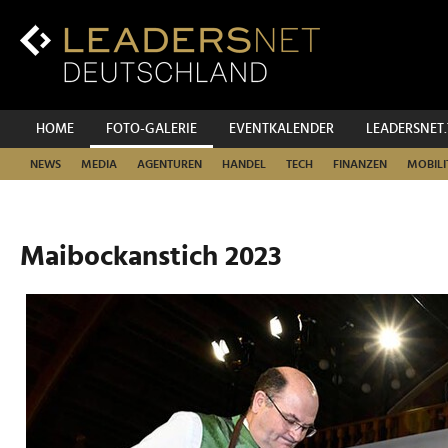
Zum
Inhalt
Zur
Fußzeilen-
Navigation
Zur
HOME
FOTO-GALERIE
EVENTKALENDER
LEADERSNET
Hauptnavigation
NEWS
MEDIA
AGENTUREN
HANDEL
TECH
FINANZEN
MOBILI
Maibockanstich 2023