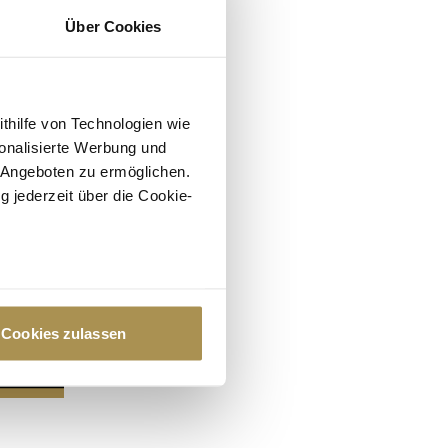
Über Cookies
ithilfe von Technologien wie
onalisierte Werbung und
 Angeboten zu ermöglichen.
g jederzeit über die Cookie-
au sein können
zieren
Cookies zulassen
hre Präferenzen im
Abschnitt
 Medien anbieten zu können
hrer Verwendung unserer