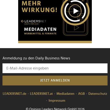
Anmeldung zu den Daily Business News
JETZT ANMELDEN
LEADERSNET.de
LEADERSNET.at
Mediadaten
AGB
Datenschutz
Impressum
© Opinion Leaders Network GmbH 2026