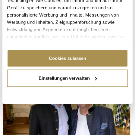
Technologien wie Cookies, um Informationen auf Ihrem
Gerät zu speichern und darauf zuzugreifen und so
personalisierte Werbung und Inhalte, Messungen von
Werbung und Inhalten, Zielgruppenforschung sowie
Entwicklung von Angeboten zu ermöglichen. Sie
entscheiden darüber, wer Ihre Daten für welche Zwecke
nutzt. Sie können Ihre Einwilligung jederzeit über die
Cookie-Erklärung oder durch Klicken auf das Privacy
Trigger Symbol ändern oder widerrufen
Cookies zulassen
Wenn Sie es erlauben, würden wir auch gerne:
Einstellungen verwalten
Informationen über Ihre geografische Lage
erfassen, welche bis auf einige Meter genau sein
können
Ihr Gerät durch aktives Scannen nach
bestimmten Merkmalen (Fingerprinting) identifizieren
Erfahren Sie mehr darüber, wie Ihre persönlichen Daten
verarbeitet werden, und legen Sie Ihre Präferenzen im
Abschnitt Einzelheiten
fest.