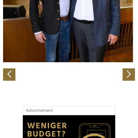
Wir verwenden Cookies, um Inhalte und Anzeigen zu
personalisieren, Funktionen für soziale Medien anbieten
zu können und die Zugriffe auf unsere Website zu
analysieren. Außerdem geben wir Informationen zu Ihrer
Verwendung unserer Website an unsere Partner für
soziale Medien, Werbung und Analysen weiter. Unsere
Partner führen diese Informationen möglicherweise mit
weiteren Daten zusammen, die Sie ihnen bereitgestellt
haben oder die sie im Rahmen Ihrer Nutzung der Dienste
gesammelt haben.
Advertisement