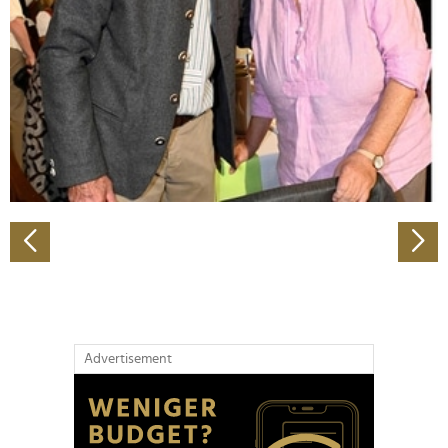
Wir verwenden Cookies, um Inhalte und Anzeigen zu
personalisieren, Funktionen für soziale Medien anbieten
zu können und die Zugriffe auf unsere Website zu
analysieren. Außerdem geben wir Informationen zu Ihrer
Verwendung unserer Website an unsere Partner für
soziale Medien, Werbung und Analysen weiter. Unsere
Partner führen diese Informationen möglicherweise mit
weiteren Daten zusammen, die Sie ihnen bereitgestellt
haben oder die sie im Rahmen Ihrer Nutzung der Dienste
gesammelt haben.
Advertisement