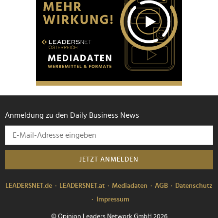
Anmeldung zu den Daily Business News
JETZT ANMELDEN
LEADERSNET.de
LEADERSNET.at
Mediadaten
AGB
Datenschutz
Impressum
© Opinion Leaders Network GmbH 2026