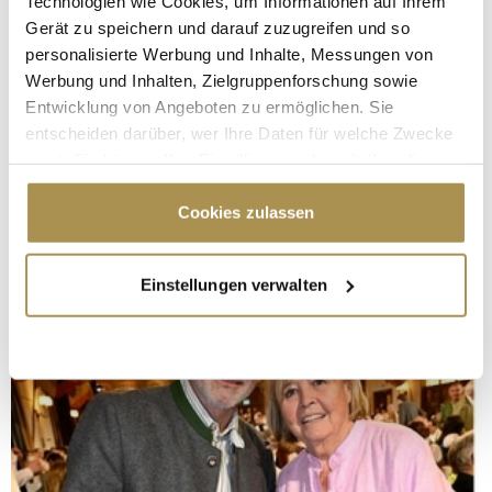
Technologien wie Cookies, um Informationen auf Ihrem
Gerät zu speichern und darauf zuzugreifen und so
personalisierte Werbung und Inhalte, Messungen von
Werbung und Inhalten, Zielgruppenforschung sowie
Entwicklung von Angeboten zu ermöglichen. Sie
entscheiden darüber, wer Ihre Daten für welche Zwecke
nutzt. Sie können Ihre Einwilligung jederzeit über die
Cookie-Erklärung oder durch Klicken auf das Privacy
Trigger Symbol ändern oder widerrufen
Cookies zulassen
Wenn Sie es erlauben, würden wir auch gerne:
Einstellungen verwalten
Informationen über Ihre geografische Lage
erfassen, welche bis auf einige Meter genau sein
können
Ihr Gerät durch aktives Scannen nach
bestimmten Merkmalen (Fingerprinting) identifizieren
Erfahren Sie mehr darüber, wie Ihre persönlichen Daten
verarbeitet werden, und legen Sie Ihre Präferenzen im
Abschnitt Einzelheiten
fest.