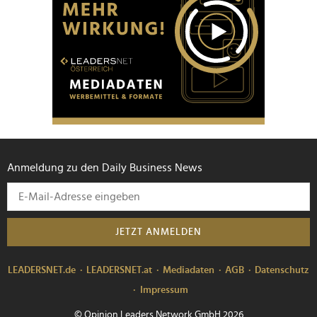
Anmeldung zu den Daily Business News
JETZT ANMELDEN
LEADERSNET.de
LEADERSNET.at
Mediadaten
AGB
Datenschutz
Impressum
© Opinion Leaders Network GmbH 2026