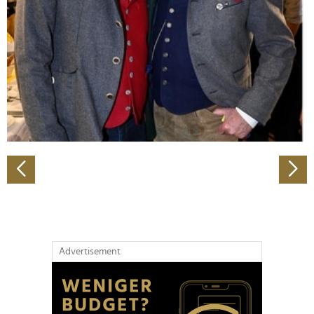
Wir verwenden Cookies, um Inhalte und Anzeigen zu
personalisieren, Funktionen für soziale Medien anbieten
zu können und die Zugriffe auf unsere Website zu
analysieren. Außerdem geben wir Informationen zu Ihrer
Verwendung unserer Website an unsere Partner für
soziale Medien, Werbung und Analysen weiter. Unsere
Partner führen diese Informationen möglicherweise mit
weiteren Daten zusammen, die Sie ihnen bereitgestellt
haben oder die sie im Rahmen Ihrer Nutzung der Dienste
gesammelt haben.
Advertisement