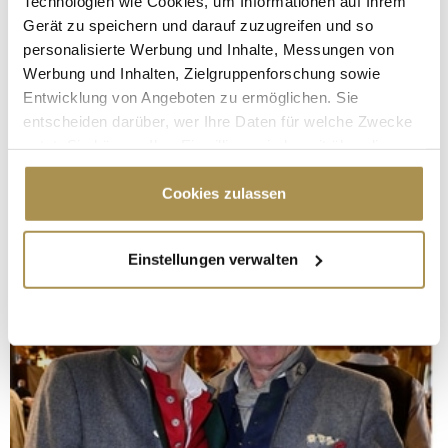
Technologien wie Cookies, um Informationen auf Ihrem
Gerät zu speichern und darauf zuzugreifen und so
personalisierte Werbung und Inhalte, Messungen von
Werbung und Inhalten, Zielgruppenforschung sowie
Entwicklung von Angeboten zu ermöglichen. Sie
entscheiden darüber, wer Ihre Daten für welche Zwecke
nutzt. Sie können Ihre Einwilligung jederzeit über die
Cookie-Erklärung oder durch Klicken auf das Privacy
Trigger Symbol ändern oder widerrufen
Cookies zulassen
Wenn Sie es erlauben, würden wir auch gerne:
Einstellungen verwalten
Informationen über Ihre geografische Lage
erfassen, welche bis auf einige Meter genau sein
können
Ihr Gerät durch aktives Scannen nach
bestimmten Merkmalen (Fingerprinting) identifizieren
Erfahren Sie mehr darüber, wie Ihre persönlichen Daten
verarbeitet werden, und legen Sie Ihre Präferenzen im
Abschnitt Einzelheiten
fest.