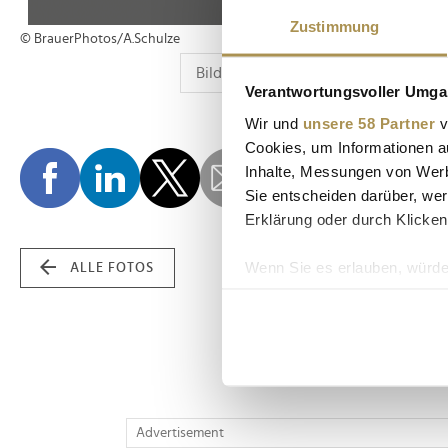
Zustimmung
© BrauerPhotos/A.Schulze
Verantwortungsvoller Umgan
Wir und
unsere 58 Partner
v
Cookies, um Informationen a
Inhalte, Messungen von Werb
Sie entscheiden darüber, wer
Erklärung oder durch Klicken
Wenn Sie es erlauben, würde
ALLE FOTOS
Informationen über Ih
Ihr Gerät durch aktiv
Erfahren Sie mehr darüber, w
Einzelheiten
fest.
Wir verwenden Cookies, um I
Advertisement
und die Zugriffe auf unsere 