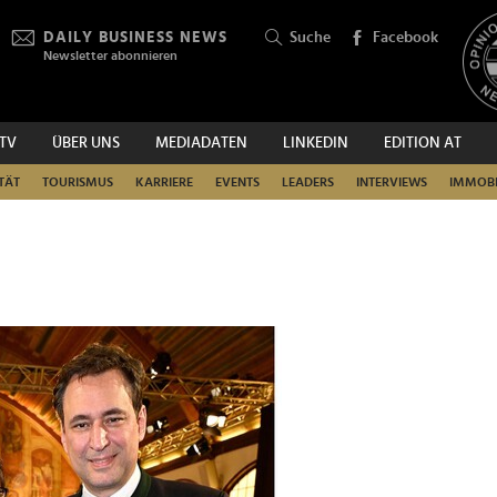
DAILY BUSINESS NEWS
Suche
Facebook
Newsletter abonnieren
.TV
ÜBER UNS
MEDIADATEN
LINKEDIN
EDITION AT
SUCHEN
TÄT
TOURISMUS
KARRIERE
EVENTS
LEADERS
INTERVIEWS
IMMOBI