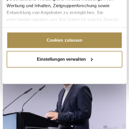
Werbung und Inhalten, Zielgruppenforschung sowie
Entwicklung von Angeboten zu ermöglichen. Sie
entscheiden darüber, wer Ihre Daten für welche Zwecke
nutzt. Sie können Ihre Einwilligung jederzeit über die
Cookie-Erklärung oder durch Klicken auf das Privacy
Trigger Symbol ändern oder widerrufen
Cookies zulassen
Wenn Sie es erlauben, würden wir auch gerne:
Einstellungen verwalten
Informationen über Ihre geografische Lage
erfassen, welche bis auf einige Meter genau sein
können
Ihr Gerät durch aktives Scannen nach
bestimmten Merkmalen (Fingerprinting) identifizieren
Erfahren Sie mehr darüber, wie Ihre persönlichen Daten
verarbeitet werden, und legen Sie Ihre Präferenzen im
Abschnitt Einzelheiten
fest.
Wir verwenden Cookies, um Inhalte und Anzeigen zu