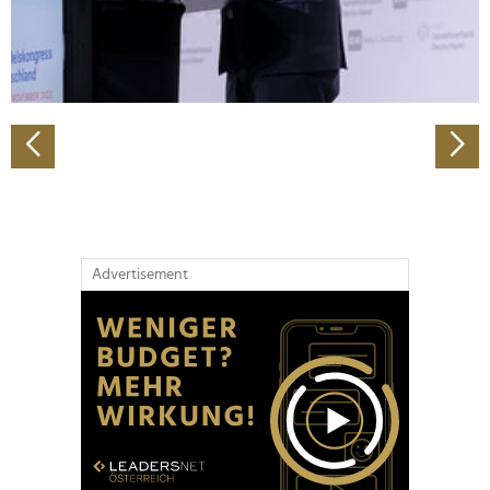
personalisieren, Funktionen für soziale Medien anbieten
zu können und die Zugriffe auf unsere Website zu
analysieren. Außerdem geben wir Informationen zu Ihrer
Verwendung unserer Website an unsere Partner für
soziale Medien, Werbung und Analysen weiter. Unsere
Partner führen diese Informationen möglicherweise mit
weiteren Daten zusammen, die Sie ihnen bereitgestellt
haben oder die sie im Rahmen Ihrer Nutzung der Dienste
gesammelt haben.
Advertisement