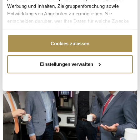
Werbung und Inhalten, Zielgruppenforschung sowie
Entwicklung von Angeboten zu ermöglichen. Sie
entscheiden darüber, wer Ihre Daten für welche Zwecke
nutzt. Sie können Ihre Einwilligung jederzeit über die
Cookie-Erklärung oder durch Klicken auf das Privacy
Trigger Symbol ändern oder widerrufen
Cookies zulassen
Wenn Sie es erlauben, würden wir auch gerne:
Einstellungen verwalten
Informationen über Ihre geografische Lage
erfassen, welche bis auf einige Meter genau sein
können
Ihr Gerät durch aktives Scannen nach
bestimmten Merkmalen (Fingerprinting) identifizieren
Erfahren Sie mehr darüber, wie Ihre persönlichen Daten
verarbeitet werden, und legen Sie Ihre Präferenzen im
Abschnitt Einzelheiten
fest.
Wir verwenden Cookies, um Inhalte und Anzeigen zu