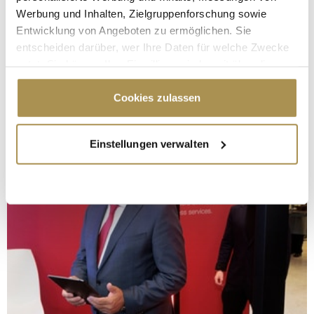
Werbung und Inhalten, Zielgruppenforschung sowie
Entwicklung von Angeboten zu ermöglichen. Sie
entscheiden darüber, wer Ihre Daten für welche Zwecke
nutzt. Sie können Ihre Einwilligung jederzeit über die
Cookie-Erklärung oder durch Klicken auf das Privacy
Trigger Symbol ändern oder widerrufen
Cookies zulassen
Wenn Sie es erlauben, würden wir auch gerne:
Einstellungen verwalten
Informationen über Ihre geografische Lage
erfassen, welche bis auf einige Meter genau sein
können
Ihr Gerät durch aktives Scannen nach
bestimmten Merkmalen (Fingerprinting) identifizieren
Erfahren Sie mehr darüber, wie Ihre persönlichen Daten
verarbeitet werden, und legen Sie Ihre Präferenzen im
Abschnitt Einzelheiten
fest.
Wir verwenden Cookies, um Inhalte und Anzeigen zu