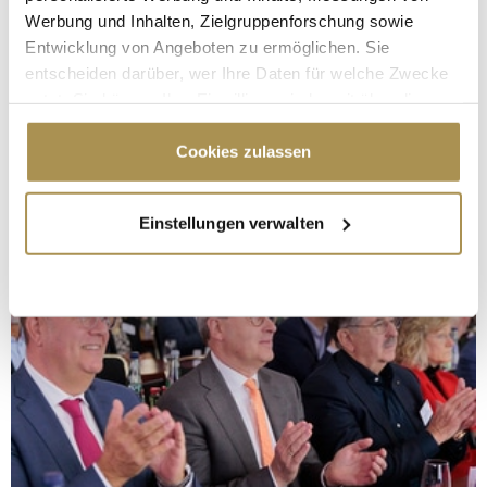
Werbung und Inhalten, Zielgruppenforschung sowie
Entwicklung von Angeboten zu ermöglichen. Sie
entscheiden darüber, wer Ihre Daten für welche Zwecke
nutzt. Sie können Ihre Einwilligung jederzeit über die
Cookie-Erklärung oder durch Klicken auf das Privacy
Trigger Symbol ändern oder widerrufen
Cookies zulassen
Wenn Sie es erlauben, würden wir auch gerne:
Einstellungen verwalten
Informationen über Ihre geografische Lage
erfassen, welche bis auf einige Meter genau sein
können
Ihr Gerät durch aktives Scannen nach
bestimmten Merkmalen (Fingerprinting) identifizieren
Erfahren Sie mehr darüber, wie Ihre persönlichen Daten
verarbeitet werden, und legen Sie Ihre Präferenzen im
Abschnitt Einzelheiten
fest.
Wir verwenden Cookies, um Inhalte und Anzeigen zu