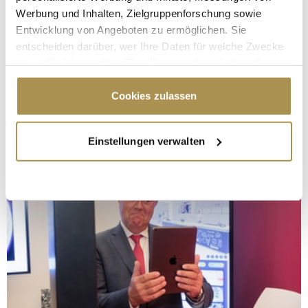
Werbung und Inhalten, Zielgruppenforschung sowie
Entwicklung von Angeboten zu ermöglichen. Sie
entscheiden darüber, wer Ihre Daten für welche Zwecke
nutzt. Sie können Ihre Einwilligung jederzeit über die
Cookie-Erklärung oder durch Klicken auf das Privacy
Trigger Symbol ändern oder widerrufen
Cookies zulassen
Wenn Sie es erlauben, würden wir auch gerne:
Einstellungen verwalten
Informationen über Ihre geografische Lage
erfassen, welche bis auf einige Meter genau sein
können
Ihr Gerät durch aktives Scannen nach
bestimmten Merkmalen (Fingerprinting) identifizieren
Erfahren Sie mehr darüber, wie Ihre persönlichen Daten
verarbeitet werden, und legen Sie Ihre Präferenzen im
Abschnitt Einzelheiten
fest.
Wir verwenden Cookies, um Inhalte und Anzeigen zu