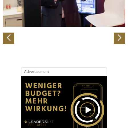
personalisieren, Funktionen für soziale Medien anbieten
zu können und die Zugriffe auf unsere Website zu
analysieren. Außerdem geben wir Informationen zu Ihrer
Verwendung unserer Website an unsere Partner für
soziale Medien, Werbung und Analysen weiter. Unsere
Partner führen diese Informationen möglicherweise mit
weiteren Daten zusammen, die Sie ihnen bereitgestellt
haben oder die sie im Rahmen Ihrer Nutzung der Dienste
gesammelt haben.
Advertisement