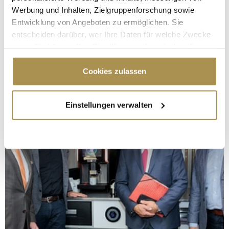
Werbung und Inhalten, Zielgruppenforschung sowie
Entwicklung von Angeboten zu ermöglichen. Sie
entscheiden darüber, wer Ihre Daten für welche Zwecke
nutzt. Sie können Ihre Einwilligung jederzeit über die
Cookie-Erklärung oder durch Klicken auf das Privacy
Trigger Symbol ändern oder widerrufen
Cookies zulassen
Wenn Sie es erlauben, würden wir auch gerne:
Einstellungen verwalten
Informationen über Ihre geografische Lage
erfassen, welche bis auf einige Meter genau sein
können
Ihr Gerät durch aktives Scannen nach
bestimmten Merkmalen (Fingerprinting) identifizieren
Erfahren Sie mehr darüber, wie Ihre persönlichen Daten
verarbeitet werden, und legen Sie Ihre Präferenzen im
Abschnitt Einzelheiten
fest.
Wir verwenden Cookies, um Inhalte und Anzeigen zu