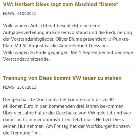
VW: Herbert Diess sagt zum Abschied "Danke"
Partner führen diese Informationen möglicherweise mit
weiteren Daten zusammen, die Sie ihnen bereitgestellt
NEWS
| 01.09.2022
haben oder die sie im Rahmen Ihrer Nutzung der Dienste
Volkswagen Aufsichtsrat beschließt eine neue
gesammelt haben.
Aufgabenverteilung im Konzernvorstand und die Reduzierung
der Vorstandsmitglieder. Oliver Blume präsentiert 10-Punkte-
Plan. Mit 31. August ist die Ägide Herbert Diess bei
Volkswagen zu Ende gegangen. Mit 1. September hat der neue
Vorstandsvorsitzende...
Trennung von Diess kommt VW teuer zu stehen
NEWS
| 25.07.2022
Der geschasste Vorstandschef könnte noch bis zu 30
Millionen Euro in den kommenden drei Jahren bekommen.
Über vier Jahre hat er die Geschicke von VW geleitet und war
damit nicht immer unumstritten. Jetzt muss Herbert Diess
seinen Hut nehmen. Am Freitag hat der Wolfsburger Konzern
die Trennung "im...