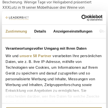
Bescherung: Wenige Tage vor Heiligabend präsentiert
XXXLutz in 19 seiner Möbelhäuser drei Weine von
Schauspieler Matthias Schweighöfer und Moderator Joko
Winterscheidt. Erhältlich sind drei...
Zustimmung
Details
Anzeigeneinstellungen
Über
VW: Chefdesigner Klaus Zyciora geht
NEWS
| 18.12.2022
Verantwortungsvoller Umgang mit Ihren Daten
Sein Vorgänger Michael Mauer übernimmt – zusätzlich zu
seiner Funktion als Designchef bei Porsche. Der Wolfsburger
Wir und
unsere 58 Partner
verarbeiten Ihre persönlichen
Konzern stellt die Ressorts "Qualität" und "Design" neu auf.
Daten, wie z. B. Ihre IP-Adresse, mithilfe von
Sesselrücken bei Volkswagen: Der Konzern stellt die
Technologien wie Cookies, um Informationen auf Ihrem
markenübergreifenden Ressorts "Qualität" und "Design" neu
Gerät zu speichern und darauf zuzugreifen und so
auf. Im Zuge...
personalisierte Werbung und Inhalte, Messungen von
Werbung und Inhalten, Zielgruppenforschung sowie
Entwicklung von Angeboten zu ermöglichen. Sie
Potsdam ist die energieeffizienteste Stadt
entscheiden darüber, wer Ihre Daten für welche Zwecke
Deutschlands
nutzt. Sie können Ihre Einwilligung jederzeit über die
NEWS
| 28.11.2022
Cookie-Erklärung oder durch Klicken auf das Privacy