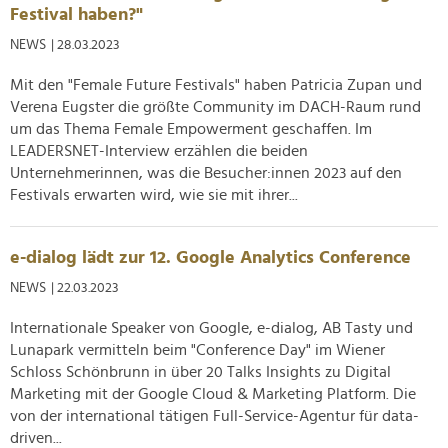
Verwendung unserer Website an unsere Partner für
Festival haben?"
soziale Medien, Werbung und Analysen weiter. Unsere
NEWS
| 28.03.2023
Partner führen diese Informationen möglicherweise mit
weiteren Daten zusammen, die Sie ihnen bereitgestellt
Mit den "Female Future Festivals" haben Patricia Zupan und
haben oder die sie im Rahmen Ihrer Nutzung der Dienste
Verena Eugster die größte Community im DACH-Raum rund
gesammelt haben.
um das Thema Female Empowerment geschaffen. Im
LEADERSNET-Interview erzählen die beiden
Unternehmerinnen, was die Besucher:innen 2023 auf den
Festivals erwarten wird, wie sie mit ihrer...
e-dialog lädt zur 12. Google Analytics Conference
NEWS
| 22.03.2023
Internationale Speaker von Google, e-dialog, AB Tasty und
Lunapark vermitteln beim "Conference Day" im Wiener
Schloss Schönbrunn in über 20 Talks Insights zu Digital
Marketing mit der Google Cloud & Marketing Platform. Die
von der international tätigen Full-Service-Agentur für data-
driven...