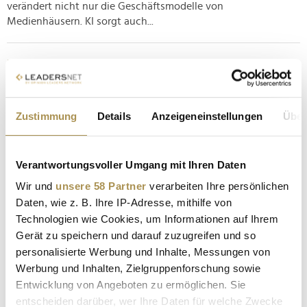
verändert nicht nur die Geschäftsmodelle von
Medienhäusern. KI sorgt auch...
Das sind die Top-Reiseziele in Europa für Film- und
Serienfans
NEWS
| 30.05.2023
Zustimmung
Details
Anzeigeneinstellungen
Über
Auch deutsche und österreichische Städte gehören zu den
besten Zielen. In Europa befinden sich einige der
berühmtesten Film- und Fernsehschauplätze der Welt. Für
Verantwortungsvoller Umgang mit Ihren Daten
viele gibt es nichts Spannenderes, als die Drehorte ihrer
Wir und
unsere 58 Partner
verarbeiten Ihre persönlichen
Lieblingsfilme und -serien zu erkunden – dafür hat der Online-
Daten, wie z. B. Ihre IP-Adresse, mithilfe von
Reiseanbieter...
Technologien wie Cookies, um Informationen auf Ihrem
Gerät zu speichern und darauf zuzugreifen und so
Österreichische Brauerei wirbt in Berlin, um in Wien
personalisierte Werbung und Inhalte, Messungen von
angesagt zu sein
Werbung und Inhalten, Zielgruppenforschung sowie
NEWS
| 18.05.2023
Entwicklung von Angeboten zu ermöglichen. Sie
entscheiden darüber, wer Ihre Daten für welche Zwecke