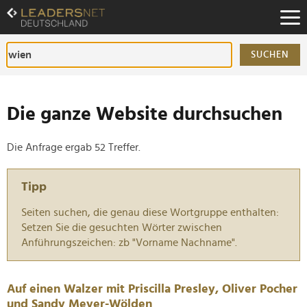
Zum
Inhalt
Zur
Fußzeilen-
SUCHEN
Navigation
Zur
Hauptnavigation
Die ganze Website durchsuchen
Die Anfrage ergab 52 Treffer.
Tipp
Seiten suchen, die genau diese Wortgruppe enthalten:
Setzen Sie die gesuchten Wörter zwischen
Anführungszeichen: zb "Vorname Nachname".
Auf einen Walzer mit Priscilla Presley, Oliver Pocher
und Sandy Meyer-Wölden