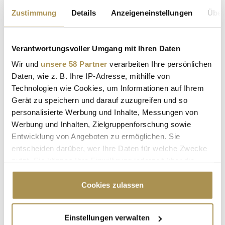
Leonid Radvinsky ist tot
Zustimmung
Details
Anzeigeneinstellungen
Über
NEWS
| 23.03.2026
Wie Vertreter von OnlyFans am Montag bestätigt haben, ist
Verantwortungsvoller Umgang mit Ihren Daten
Leonid Radvinsky im Alter von nur 43 Jahren verstorben. Der
ukrainisch-amerikanische Unternehmer war Eigentümer von
Wir und
unsere 58 Partner
verarbeiten Ihre persönlichen
Fenix International, der Muttergesellschaft der erfolgreichen
Daten, wie z. B. Ihre IP-Adresse, mithilfe von
Erotik-Plattform. Sein Tod wirft unweigerlich Fragen zur...
Technologien wie Cookies, um Informationen auf Ihrem
Gerät zu speichern und darauf zuzugreifen und so
personalisierte Werbung und Inhalte, Messungen von
Rita Süssmuth ist tot: Berlin trauert um
Werbung und Inhalten, Zielgruppenforschung sowie
"demokratischen Leitstern"
Entwicklung von Angeboten zu ermöglichen. Sie
NEWS
| 01.02.2026
entscheiden darüber, wer Ihre Daten für welche Zwecke
nutzt. Sie können Ihre Einwilligung jederzeit über die
Wie am Sonntagnachmittag aus Berlin vermeldet wurde, ist
Cookie-Erklärung oder durch Klicken auf das Privacy
die ehemalige Bundestagspräsidentin Rita Süssmuth im Alter
Trigger Symbol ändern oder widerrufen
Cookies zulassen
von 88 Jahren verstorben. Aktuelle Amtsträger würdigen ihr
Schaffen und sprechen von einem "Leitstern für unser
demokratisches Gemeinwesen"; einer "politischen
Wenn Sie es erlauben, würden wir auch gerne:
Einstellungen verwalten
Ausnahmeerscheinung" und...
Informationen über Ihre geografische Lage