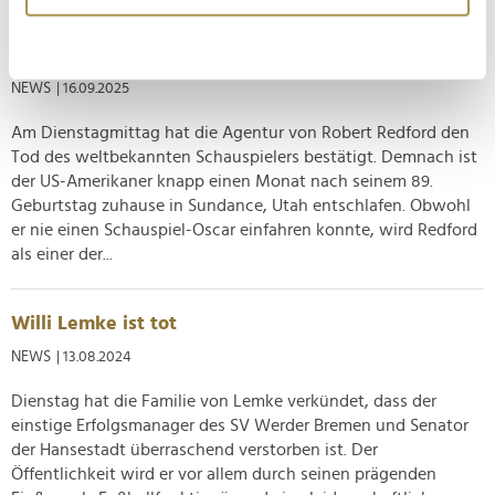
erfassen, welche bis auf einige Meter genau sein
können
Robert Redford ist tot
Ihr Gerät durch aktives Scannen nach
NEWS
| 16.09.2025
bestimmten Merkmalen (Fingerprinting) identifizieren
Erfahren Sie mehr darüber, wie Ihre persönlichen Daten
Am Dienstagmittag hat die Agentur von Robert Redford den
Tod des weltbekannten Schauspielers bestätigt. Demnach ist
verarbeitet werden, und legen Sie Ihre Präferenzen im
der US-Amerikaner knapp einen Monat nach seinem 89.
Abschnitt Einzelheiten
fest.
Geburtstag zuhause in Sundance, Utah entschlafen. Obwohl
er nie einen Schauspiel-Oscar einfahren konnte, wird Redford
Wir verwenden Cookies, um Inhalte und Anzeigen zu
als einer der...
personalisieren, Funktionen für soziale Medien anbieten
zu können und die Zugriffe auf unsere Website zu
analysieren. Außerdem geben wir Informationen zu Ihrer
Willi Lemke ist tot
Verwendung unserer Website an unsere Partner für
NEWS
| 13.08.2024
soziale Medien, Werbung und Analysen weiter. Unsere
Partner führen diese Informationen möglicherweise mit
Dienstag hat die Familie von Lemke verkündet, dass der
weiteren Daten zusammen, die Sie ihnen bereitgestellt
einstige Erfolgsmanager des SV Werder Bremen und Senator
haben oder die sie im Rahmen Ihrer Nutzung der Dienste
der Hansestadt überraschend verstorben ist. Der
Öffentlichkeit wird er vor allem durch seinen prägenden
gesammelt haben.