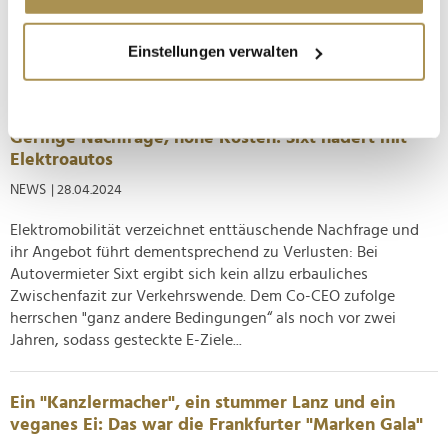
und Leasinggesellschaften. Die Industrie reagiert mit
Notlösungen. Gebrauchte Premium-Elektroautos verlieren
Wenn Sie es erlauben, würden wir auch gerne:
Einstellungen verwalten
zunehmend an Wert. Laut Daten der Deutschen Automobil
Informationen über Ihre geografische Lage
Treuhand (DAT) und...
erfassen, welche bis auf einige Meter genau sein
können
Ihr Gerät durch aktives Scannen nach
Geringe Nachfrage, hohe Kosten: Sixt hadert mit
bestimmten Merkmalen (Fingerprinting) identifizieren
Elektroautos
Erfahren Sie mehr darüber, wie Ihre persönlichen Daten
NEWS
| 28.04.2024
verarbeitet werden, und legen Sie Ihre Präferenzen im
Elektromobilität verzeichnet enttäuschende Nachfrage und
Abschnitt Einzelheiten
fest.
ihr Angebot führt dementsprechend zu Verlusten: Bei
Autovermieter Sixt ergibt sich kein allzu erbauliches
Wir verwenden Cookies, um Inhalte und Anzeigen zu
Zwischenfazit zur Verkehrswende. Dem Co-CEO zufolge
personalisieren, Funktionen für soziale Medien anbieten
herrschen "ganz andere Bedingungen“ als noch vor zwei
zu können und die Zugriffe auf unsere Website zu
Jahren, sodass gesteckte E-Ziele...
analysieren. Außerdem geben wir Informationen zu Ihrer
Verwendung unserer Website an unsere Partner für
soziale Medien, Werbung und Analysen weiter. Unsere
Ein "Kanzlermacher", ein stummer Lanz und ein
veganes Ei: Das war die Frankfurter "Marken Gala"
Partner führen diese Informationen möglicherweise mit