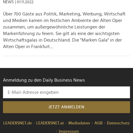
weiteren Daten zusammen, die Sie ihnen bereitgestellt
NEWS
| 01.11.2022
haben oder die sie im Rahmen Ihrer Nutzung der Dienste
Über 700 Gäste aus Politik, Marketing, Werbung, Wirtschaft
gesammelt haben.
und Medien kamen im festlichen Ambiente der Alten Oper
zusammen, um außergewöhnliche Leistungen der
Markenführung zu feiern. Sie gilt als eine der wichtigsten
Wirtschaftsgalas in Deutschland: Die "Marken Gala" in der
Alten Oper in Frankfurt....
Anmeldung zu den Daily Business News
JETZT ANMELDEN
LEADERSNET.de
LEADERSNET.at
Mediadaten
AGB
Datenschutz
Impressum