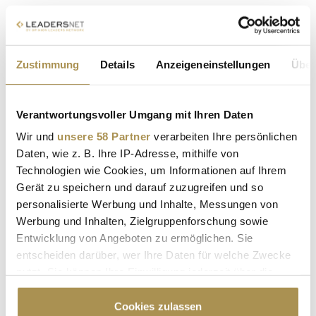
Die Coldplay-Kiss-Cam: Eine aufgedeckte Affäre als
Werbeplattform
Zustimmung
Details
Anzeigeneinstellungen
Über
NEWS
| 20.07.2025
Wer den Schaden (angerichtet) hat, muss für den Spott nicht
Verantwortungsvoller Umgang mit Ihren Daten
sorgen: Die verhängnisvolle Coldplay-Kiss-Cam, die bei einem
Konzert der britischen Band die außereheliche Affäre von
Wir und
unsere 58 Partner
verarbeiten Ihre persönlichen
Astronomer-CEO Andy Byron offenbart hat, beschert der
Daten, wie z. B. Ihre IP-Adresse, mithilfe von
gnadenlosen Online-Welt den bisherigen Viral-Moment des
Technologien wie Cookies, um Informationen auf Ihrem
Jahres. Auch...
Gerät zu speichern und darauf zuzugreifen und so
personalisierte Werbung und Inhalte, Messungen von
Werbung und Inhalten, Zielgruppenforschung sowie
Preisverfall bei gebrauchten Premium-E-Autos:
Entwicklung von Angeboten zu ermöglichen. Sie
Hersteller kämpfen mit Milliardenrisiken
entscheiden darüber, wer Ihre Daten für welche Zwecke
NEWS
| 26.03.2025
nutzt. Sie können Ihre Einwilligung jederzeit über die
Cookie-Erklärung oder durch Klicken auf das Privacy
Der Restwert gebrauchter Elektroautos der Oberklasse sinkt
Trigger Symbol ändern oder widerrufen
Cookies zulassen
drastisch – mit gravierenden Folgen für Hersteller, Händler