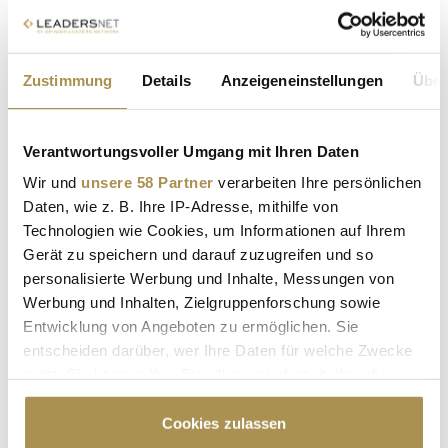
UEFA Frauen-EM 2025 will den "Gipfel der
Emotionen" erklimmen
Zustimmung
Details
Anzeigeneinstellungen
Über
NEWS
| 12.05.2025
Unter dem Motto "Summit of Emotions" findet die 14. Ausgabe
Verantwortungsvoller Umgang mit Ihren Daten
der Europameisterschaft im Frauenfußball ab Mittwoch, 02.
Wir und
unsere 58 Partner
verarbeiten Ihre persönlichen
Juli in der Schweiz statt. Insgesamt treten 16 Teams um den
Daten, wie z. B. Ihre IP-Adresse, mithilfe von
Titel an, wobei die deutsche Auswahl traditionell zu den
Technologien wie Cookies, um Informationen auf Ihrem
Favoriten zählt: Achtmal ging der EM-Pokal bislang in die...
Gerät zu speichern und darauf zuzugreifen und so
personalisierte Werbung und Inhalte, Messungen von
Fußball-EM: Das sind die globalen und lokalen
Werbung und Inhalten, Zielgruppenforschung sowie
Sponsoren der UEFA Euro 2024
Entwicklung von Angeboten zu ermöglichen. Sie
entscheiden darüber, wer Ihre Daten für welche Zwecke
NEWS
| 13.06.2024
nutzt. Sie können Ihre Einwilligung jederzeit über die
Grassierendes Fußballfieber und ein auf der ganzen Erde
Cookie-Erklärung oder durch Klicken auf das Privacy
beachtetes Turnier lassen sich deutsche wie ausländische
Trigger Symbol ändern oder widerrufen
Cookies zulassen
Unternehmen nicht als Werbeplattform entgehen. Unter den