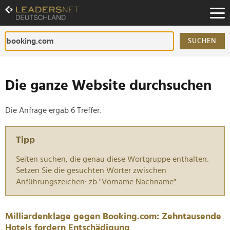
Zum
Inhalt
Zur
Fußzeilen-
SUCHEN
Navigation
Zur
Hauptnavigation
Die ganze Website durchsuchen
Die Anfrage ergab 6 Treffer.
Tipp
Seiten suchen, die genau diese Wortgruppe enthalten:
Setzen Sie die gesuchten Wörter zwischen
Anführungszeichen: zb "Vorname Nachname".
Milliardenklage gegen Booking.com: Zehntausende
Hotels fordern Entschädigung