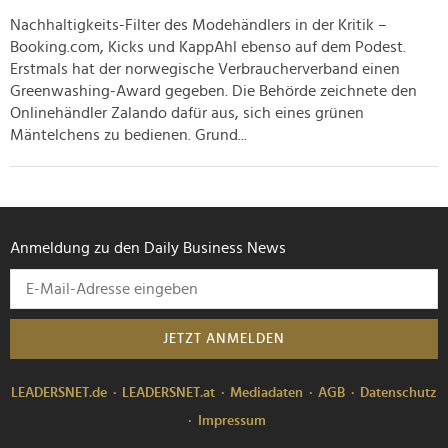
haben oder die sie im Rahmen Ihrer Nutzung der Dienste
Nachhaltigkeits-Filter des Modehändlers in der Kritik –
gesammelt haben.
Booking.com, Kicks und KappAhl ebenso auf dem Podest.
Erstmals hat der norwegische Verbraucherverband einen
Greenwashing-Award gegeben. Die Behörde zeichnete den
Onlinehändler Zalando dafür aus, sich eines grünen
Mäntelchens zu bedienen. Grund...
Anmeldung zu den Daily Business News
JETZT ANMELDEN
LEADERSNET.de
LEADERSNET.at
Mediadaten
AGB
Datenschutz
Impressum