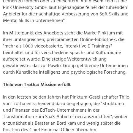
Lernen zu fördern oder zu erleichtern. Auf diesem Feld ist die
Pink University GmbH laut Eigenangabe "einer der führenden
Anbieter für die nachhaltige Verbesserung von Soft Skills und
Mental Skills in Unternehmen".
Im Mittelpunkt des Angebots steht die Marke Pinktum mit
ihrer umfangreichen, preisprämierten Online-Bibliothek, die
"mehr als 1.000 videobasierte, interaktive E⁠-⁠Trainings"
beinhaltet und für verschiedene Sprach- und Kulturräume
aufbereitet wurde. Eine stetige Weiterentwicklung
gewährleistet das zur Pawlik Group gehörende Unternehmen
durch Künstliche Intelligenz und psychologische Forschung.
Thilo von Trotha: Mission erfüllt
In den letzten beiden Jahren hat Pinktum-Gesellschafter Thilo
von Trotha entscheidend dazu beigetragen, die "Strukturen
und Finanzen des EdTech-Unternehmens in der
Transformation zum SaaS-Anbieter neu auszurichten", wobei
er zunächst als Berater an Bord kam und wenig später die
Position des Chief Financial Officer übernahm.