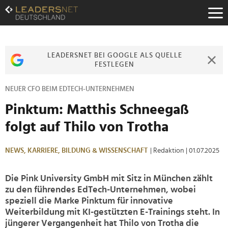
Zum
Inhalt
Zur
Fußzeilen-
Navigation
LEADERSNET BEI GOOGLE ALS QUELLE
Zur
FESTLEGEN
Hauptnavigation
NEUER CFO BEIM EDTECH-UNTERNEHMEN
Pinktum: Matthis Schneegaß
folgt auf Thilo von Trotha
NEWS,
KARRIERE,
BILDUNG & WISSENSCHAFT
| Redaktion
| 01.07.2025
Die Pink University GmbH mit Sitz in München zählt
zu den führendes EdTech-Unternehmen, wobei
speziell die Marke Pinktum für innovative
Weiterbildung mit KI-gestützten E-Trainings steht. In
jüngerer Vergangenheit hat Thilo von Trotha die