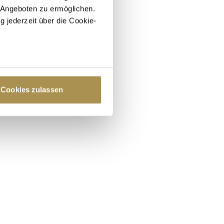
 Angeboten zu ermöglichen.
g jederzeit über die Cookie-
au sein können
zieren
Cookies zulassen
hre Präferenzen im
Abschnitt
 Medien anbieten zu können
hrer Verwendung unserer
 führen diese Informationen
ie im Rahmen Ihrer Nutzung