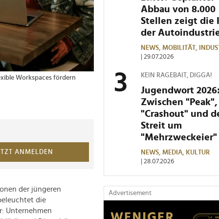
Abbau von 8.000
Stellen zeigt die 
der Autoindustri
NEWS,
MOBILITÄT,
INDUS
| 29.07.2026
KEIN RAGEBAIT, DIGGA!
lexible Workspaces fördern
Jugendwort 2026
Zwischen "Peak",
"Crashout" und 
Streit um
"Mehrzweckeier"
ETZT ANMELDEN
NEWS,
MEDIA,
KULTUR
| 28.07.2026
ionen der jüngeren
Advertisement
beleuchtet die
ar: Unternehmen