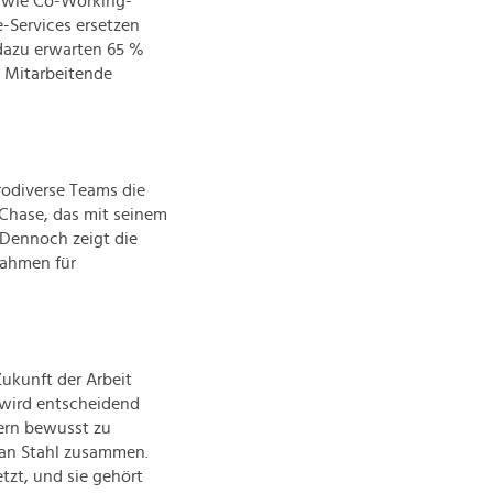
e wie Co-Working-
-Services ersetzen
 dazu erwarten 65 %
 Mitarbeitende
urodiverse Teams die
 Chase, das mit seinem
 Dennoch zeigt die
nahmen für
Zukunft der Arbeit
s wird entscheidend
dern bewusst zu
lian Stahl zusammen.
etzt, und sie gehört