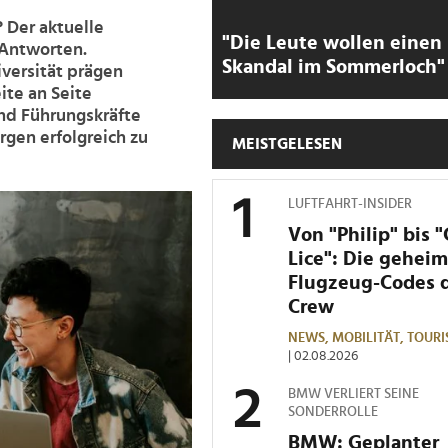
 Der aktuelle
"Die Leute wollen einen
 Antworten.
Skandal im Sommerloch"
versität prägen
ite an Seite
und Führungskräfte
gen erfolgreich zu
MEISTGELESEN
LUFTFAHRT-INSIDER
Von "Philip" bis 
Lice": Die gehei
Flugzeug-Codes 
Crew
NEWS,
MOBILITÄT,
TOURI
| 02.08.2026
BMW VERLIERT SEINE
SONDERROLLE
BMW: Geplanter