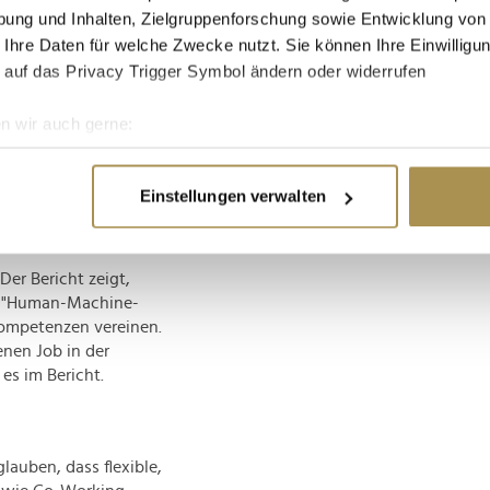
ung und Inhalten, Zielgruppenforschung sowie Entwicklung von
 Ihre Daten für welche Zwecke nutzt. Sie können Ihre Einwilligun
 auf das Privacy Trigger Symbol ändern oder widerrufen
n wir auch gerne:
re geografische Lage erfassen, welche bis auf einige Meter gen
es Scannen nach bestimmten Merkmalen (Fingerprinting) identifi
Einstellungen verwalten
ie Ihre persönlichen Daten verarbeitet werden, und legen Sie I
Der Bericht zeigt,
nhalte und Anzeigen zu personalisieren, Funktionen für soziale
er "Human-Machine-
Website zu analysieren. Außerdem geben wir Informationen zu I
Kompetenzen vereinen.
r soziale Medien, Werbung und Analysen weiter. Unsere Partner
enen Job in der
 Daten zusammen, die Sie ihnen bereitgestellt haben oder die s
es im Bericht.
n.
auben, dass flexible,