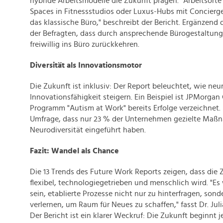
hybride Arbeitsmodelle die Zukunft prägen. "Arbeitsort
Spaces in Fitnessstudios oder Luxus-Hubs mit Concierge
das klassische Büro," beschreibt der Bericht. Ergänzend
der Befragten, dass durch ansprechende Bürogestaltung
freiwillig ins Büro zurückkehren.
Diversität als Innovationsmotor
Die Zukunft ist inklusiv: Der Report beleuchtet, wie ne
Innovationsfähigkeit steigern. Ein Beispiel ist JPMorgan
Programm "Autism at Work" bereits Erfolge verzeichnet.
Umfrage, dass nur 23 % der Unternehmen gezielte Maß
Neurodiversität eingeführt haben.
Fazit: Wandel als Chance
Die 13 Trends des Future Work Reports zeigen, dass die 
flexibel, technologiegetrieben und menschlich wird. "E
sein, etablierte Prozesse nicht nur zu hinterfragen, son
verlernen, um Raum für Neues zu schaffen," fasst Dr. Ju
Der Bericht ist ein klarer Weckruf: Die Zukunft beginnt j