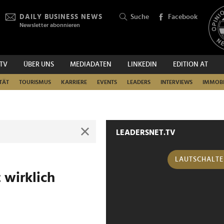
DAILY BUSINESS NEWS
Suche
Facebook
Newsletter abonnieren
.TV
ÜBER UNS
MEDIADATEN
LINKEDIN
EDITION AT
SUCHEN
TÄT
TOURISMUS
KARRIERE
EVENTS
LEADERS
INTERVIEWS
IMMOBI
LEADERSNET.TV
LAUTSCHALT
 wirklich