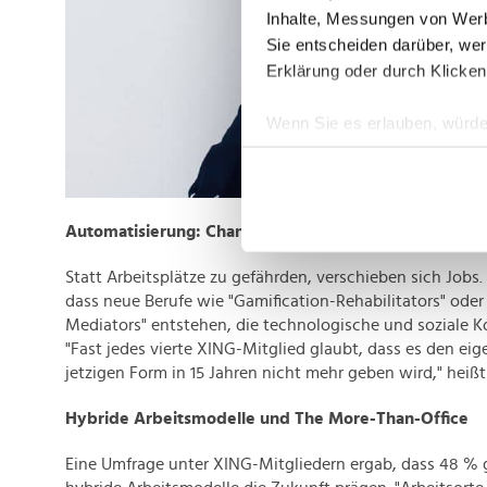
Inhalte, Messungen von Werb
Sie entscheiden darüber, wer
Erklärung oder durch Klicken
Wenn Sie es erlauben, würde
Informationen über Ih
Ihr Gerät durch aktiv
Erfahren Sie mehr darüber, w
Automatisierung: Chancen durch neue Berufsbilder
Einzelheiten
fest.
Statt Arbeitsplätze zu gefährden, verschieben sich Jobs. 
Wir verwenden Cookies, um I
dass neue Berufe wie "Gamification-Rehabilitators" od
und die Zugriffe auf unsere 
Mediators" entstehen, die technologische und soziale 
Website an unsere Partner fü
"Fast jedes vierte XING-Mitglied glaubt, dass es den eig
möglicherweise mit weiteren
jetzigen Form in 15 Jahren nicht mehr geben wird," heißt 
der Dienste gesammelt habe
Hybride Arbeitsmodelle und The More-Than-Office
Eine Umfrage unter XING-Mitgliedern ergab, dass 48 % gl