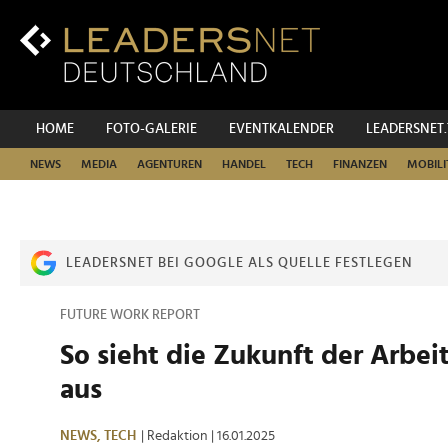
Zum
Inhalt
Zur
Fußzeilen-
Navigation
Zur
HOME
FOTO-GALERIE
EVENTKALENDER
LEADERSNET
Hauptnavigation
NEWS
MEDIA
AGENTUREN
HANDEL
TECH
FINANZEN
MOBILI
LEADERSNET BEI GOOGLE ALS QUELLE FESTLEGEN
FUTURE WORK REPORT
So sieht die Zukunft der Arbeit
aus
NEWS,
TECH
| Redaktion
| 16.01.2025