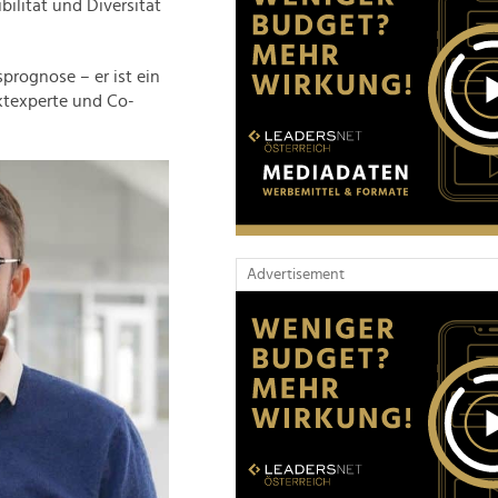
ilität und Diversität
prognose – er ist ein
rktexperte und Co-
Advertisement