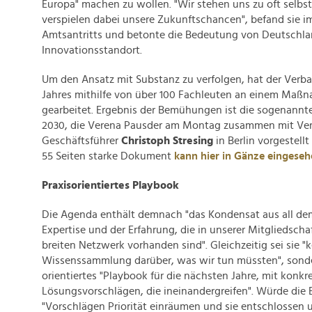
Europa" machen zu wollen. "Wir stehen uns zu oft selb
verspielen dabei unsere Zukunftschancen", befand sie i
Amtsantritts und betonte die Bedeutung von Deutschla
Innovationsstandort.
Um den Ansatz mit Substanz zu verfolgen, hat der Verba
Jahres mithilfe von über 100 Fachleuten an einem Maß
gearbeitet. Ergebnis der Bemühungen ist die sogenann
2030, die Verena Pausder am Montag zusammen mit Ve
Geschäftsführer
Christoph Stresing
in Berlin vorgestell
55 Seiten starke Dokument
kann hier in Gänze eingese
Praxisorientiertes Playbook
Die Agenda enthält demnach "das Kondensat aus all de
Expertise und der Erfahrung, die in unserer Mitgliedsch
breiten Netzwerk vorhanden sind". Gleichzeitig sei sie "
Wissenssammlung darüber, was wir tun müssten", sonde
orientiertes "Playbook für die nächsten Jahre, mit konkr
Lösungsvorschlägen, die ineinandergreifen". Würde die
"Vorschlägen Priorität einräumen und sie entschlossen 