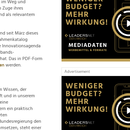
st im Weg und
m Zuge ihres
nd als relevantem
nd seit März dieses
nahmenkatalog
te Innovationsagenda
rbands-
t hat. Das in PDF-Form
hen
werden.
Advertisement
m Wissen, der
aft und in unserem
keine
rn ein praktisch
eten
 Bundesregierung den
umsetzen, steht einer