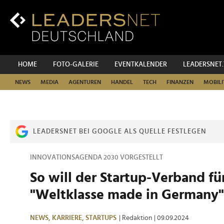
Zum
Inhalt
Zur
Fußzeilen-
Navigation
Zur
HOME
FOTO-GALERIE
EVENTKALENDER
LEADERSNET
Hauptnavigation
NEWS
MEDIA
AGENTUREN
HANDEL
TECH
FINANZEN
MOBILI
LEADERSNET BEI GOOGLE ALS QUELLE FESTLEGEN
INNOVATIONSAGENDA 2030 VORGESTELLT
So will der Startup-Verband fü
"Weltklasse made in Germany"
NEWS,
KARRIERE,
STARTUPS
| Redaktion
| 09.09.2024