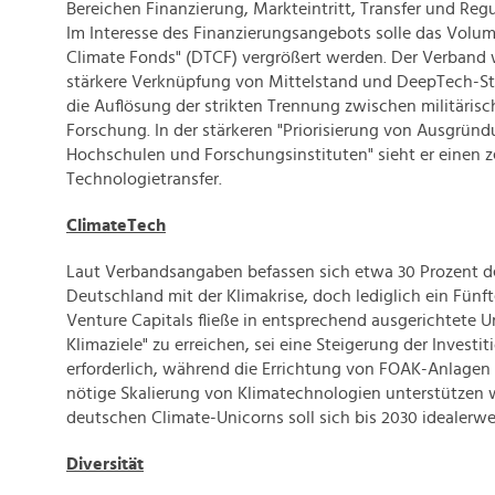
Bereichen Finanzierung, Markteintritt, Transfer und Regul
Im Interesse des Finanzierungsangebots solle das Volu
Climate Fonds" (DTCF) vergrößert werden. Der Verband 
stärkere Verknüpfung von Mittelstand und DeepTech-S
die Auflösung der strikten Trennung zwischen militärisch
Forschung. In der stärkeren "Priorisierung von Ausgrün
Hochschulen und Forschungsinstituten" sieht er einen z
Technologietransfer.
ClimateTech
Laut Verbandsangaben befassen sich etwa 30 Prozent de
Deutschland mit der Klimakrise, doch lediglich ein Fünf
Venture Capitals fließe in entsprechend ausgerichtete 
Klimaziele" zu erreichen, sei eine Steigerung der Invest
erforderlich, während die Errichtung von FOAK-Anlagen ("
nötige Skalierung von Klimatechnologien unterstützen w
deutschen Climate-Unicorns soll sich bis 2030 idealerw
Diversität