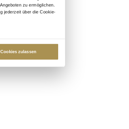
 Angeboten zu ermöglichen.
g jederzeit über die Cookie-
au sein können
zieren
Cookies zulassen
hre Präferenzen im
Abschnitt
 Medien anbieten zu können
hrer Verwendung unserer
 führen diese Informationen
ie im Rahmen Ihrer Nutzung