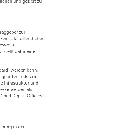
lichen und gezielt zu
raggeber zur
ent aller öffentlichen
desweite
 stellt dafür eine
ndard" werden kann,
tig; unter anderem
e Infrastruktur und
zesse werden als
Chief Digital Officers
ierung in den