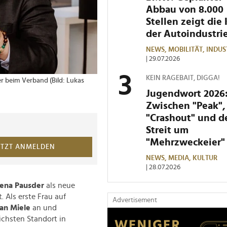
Abbau von 8.000
Stellen zeigt die 
der Autoindustri
NEWS,
MOBILITÄT,
INDUS
| 29.07.2026
KEIN RAGEBAIT, DIGGA!
er beim Verband (Bild: Lukas
1 von 2 Bildern
Verena Pausder, seit
(Bild: Patrycia Lukas)
Jugendwort 2026
Zwischen "Peak",
"Crashout" und 
Streit um
"Mehrzweckeier"
ETZT ANMELDEN
NEWS,
MEDIA,
KULTUR
| 28.07.2026
ena Pausder
als neue
 Als erste Frau auf
Advertisement
ian Miele
an und
ichsten Standort in