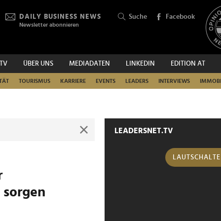
DAILY BUSINESS NEWS
Suche
Facebook
Newsletter abonnieren
.TV
ÜBER UNS
MEDIADATEN
LINKEDIN
EDITION AT
SUCHEN
TÄT
TOURISMUS
KARRIERE
EVENTS
LEADERS
INTERVIEWS
IMMOBI
LEADERSNET.TV
LAUTSCHALT
r
 sorgen