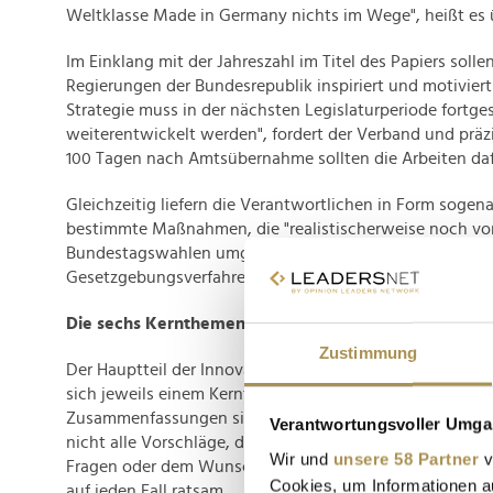
Weltklasse Made in Germany nichts im Wege", heißt es 
Im Einklang mit der Jahreszahl im Titel des Papiers solle
Regierungen der Bundesrepublik inspiriert und motiviert
Strategie muss in der nächsten Legislaturperiode fortg
weiterentwickelt werden", fordert der Verband und präzis
100 Tagen nach Amtsübernahme sollten die Arbeiten dafü
Gleichzeitig liefern die Verantwortlichen in Form sogen
bestimmte Maßnahmen, die "realistischerweise noch vo
Bundestagswahlen umgesetzt werden können und sollte
Gesetzgebungsverfahren bereits begonnen haben oder k
Die sechs Kernthemen
Zustimmung
Der Hauptteil der Innovationsagenda 2030 ist in sechs Kap
sich jeweils einem Kernthema des Verbandes widmen. 
Zusammenfassungen sind ausgesprochen komprimiert u
Verantwortungsvoller Umgan
nicht alle Vorschläge, die der Verband zu unterbreiten h
Wir und
unsere 58 Partner
v
Fragen oder dem Wunsch nach weiterem Input ist de Lek
Cookies, um Informationen a
auf jeden Fall ratsam.