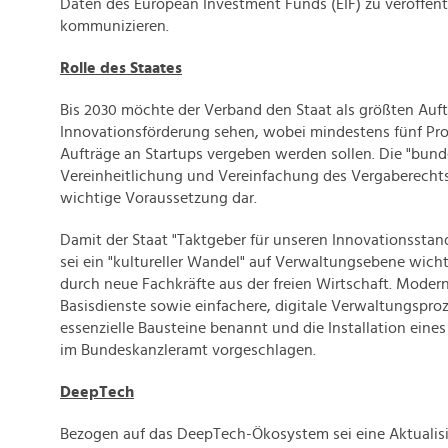
Daten des European Investment Funds (EIF) zu veröffent
kommunizieren.
Rolle des Staates
Bis 2030 möchte der Verband den Staat als größten Auft
Innovationsförderung sehen, wobei mindestens fünf Proz
Aufträge an Startups vergeben werden sollen. Die "bun
Vereinheitlichung und Vereinfachung des Vergaberechts"
wichtige Voraussetzung dar.
Damit der Staat "Taktgeber für unseren Innovationssta
sei ein "kultureller Wandel" auf Verwaltungsebene wich
durch neue Fachkräfte aus der freien Wirtschaft. Modern
Basisdienste sowie einfachere, digitale Verwaltungspro
essenzielle Bausteine benannt und die Installation eines 
im Bundeskanzleramt vorgeschlagen.
DeepTech
Bezogen auf das DeepTech-Ökosystem sei eine Aktualis