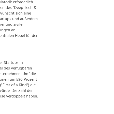
atorik erforderlich.
men des "Deep Tech &
wünscht sich eine
tartups und außerdem
er und ziviler
dungen an
entralen Hebel für den
r Startups in
tel des verfügbaren
Unternehmen. Um "die
itionen um 590 Prozent
First of a Kind") die
ürde. Die Zahl der
eise verdoppelt haben.