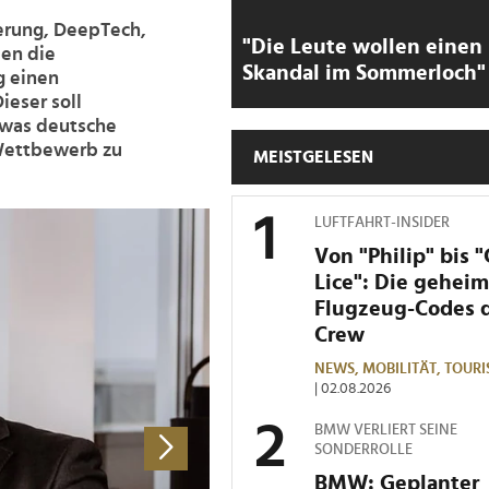
ierung, DeepTech,
"Die Leute wollen einen
ben die
Skandal im Sommerloch"
g einen
eser soll
 was deutsche
 Wettbewerb zu
MEISTGELESEN
>
LUFTFAHRT-INSIDER
Von "Philip" bis 
Lice": Die gehei
Flugzeug-Codes 
Crew
NEWS,
MOBILITÄT,
TOURI
| 02.08.2026
BMW VERLIERT SEINE
SONDERROLLE
BMW: Geplanter