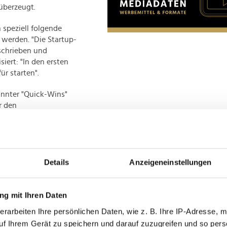
überzeugt.
n speziell folgende
 werden. "Die Startup-
eschrieben und
iert: "In den ersten
r starten".
annter "Quick-Wins"
r den
n, weil die
urz bevorstehen".
Details
Anzeigeneinstellungen
itel unterteilt, die
Nachfolgende
nd enthalten längst
g mit Ihren Daten
at – bei offenen
erarbeiten Ihre persönlichen Daten, wie z. B. Ihre IP-Adresse, m
türe des Originals
uf Ihrem Gerät zu speichern und darauf zuzugreifen und so pers