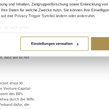
ung und Inhalten, Zielgruppenforschung sowie Entwicklung von
 Ihre Daten für welche Zwecke nutzt. Sie können Ihre Einwilligun
 auf das Privacy Trigger Symbol ändern oder widerrufen
achstumsbremse
fizierten Mitarbeitern
n wir auch gerne:
d -Verfahren digital
re geografische Lage erfassen, welche bis auf einige Meter gen
die Vergabe der
es Scannen nach bestimmten Merkmalen (Fingerprinting) identifi
a durch die
Einstellungen verwalten
ie Ihre persönlichen Daten verarbeitet werden, und legen Sie I
ung der
der Einführung von
t, dass wir es mit
nhalte und Anzeigen zu personalisieren, Funktionen für soziale
Website zu analysieren. Außerdem geben wir Informationen zu I
r soziale Medien, Werbung und Analysen weiter. Unsere Partner
 Daten zusammen, die Sie ihnen bereitgestellt haben oder die s
erzeit etwa 30
n.
ie Venture-Capital-
ozent des BIPs
, etwa durch die WIN-
Verband dafür, die