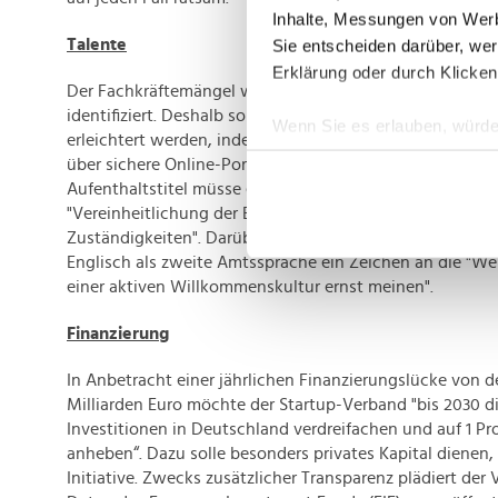
Inhalte, Messungen von Werb
Talente
Sie entscheiden darüber, wer
Erklärung oder durch Klicken
Der Fachkräftemängel wird auch unter Startups als W
identifiziert. Deshalb soll die Rekrutierung von hochquali
Wenn Sie es erlauben, würde
erleichtert werden, indem bis 2030 alle "Visa-Anträge un
Informationen über Ih
über sichere Online-Portale abgewickelt werden". Auch 
Ihr Gerät durch aktiv
Aufenthaltstitel müsse effizienter gestaltet werden, etw
Erfahren Sie mehr darüber, w
"Vereinheitlichung der Entscheidungen und Zentralisier
Zuständigkeiten". Darüber hinaus sieht der Verband in 
Einzelheiten
fest.
Englisch als zweite Amtssprache ein Zeichen an die "Wel
einer aktiven Willkommenskultur ernst meinen".
Wir verwenden Cookies, um I
und die Zugriffe auf unsere 
Finanzierung
Website an unsere Partner fü
möglicherweise mit weiteren
In Anbetracht einer jährlichen Finanzierungslücke von d
der Dienste gesammelt habe
Milliarden Euro möchte der Startup-Verband "bis 2030 d
Investitionen in Deutschland verdreifachen und auf 1 Pr
anheben“. Dazu solle besonders privates Kapital dienen
Initiative. Zwecks zusätzlicher Transparenz plädiert der 