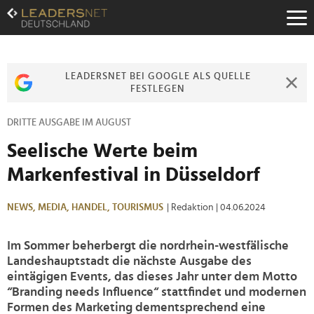
Zum
Inhalt
Zur
Fußzeilen-
Navigation
LEADERSNET BEI GOOGLE ALS QUELLE
Zur
FESTLEGEN
Hauptnavigation
DRITTE AUSGABE IM AUGUST
Seelische Werte beim
Markenfestival in Düsseldorf
NEWS,
MEDIA,
HANDEL,
TOURISMUS
| Redaktion
| 04.06.2024
Im Sommer beherbergt die nordrhein-westfälische
Landeshauptstadt die nächste Ausgabe des
eintägigen Events, das dieses Jahr unter dem Motto
“Branding needs Influence“ stattfindet und modernen
Formen des Marketing dementsprechend eine