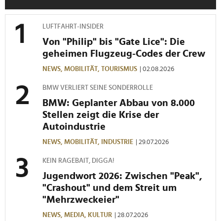
weiteren Daten zusammen, die Sie ihnen bereitgestellt
haben oder die sie im Rahmen Ihrer Nutzung der Dienste
LUFTFAHRT-INSIDER
gesammelt haben.
Von "Philip" bis "Gate Lice": Die
geheimen Flugzeug-Codes der Crew
NEWS,
MOBILITÄT,
TOURISMUS
| 02.08.2026
BMW VERLIERT SEINE SONDERROLLE
BMW: Geplanter Abbau von 8.000
Stellen zeigt die Krise der
Autoindustrie
NEWS,
MOBILITÄT,
INDUSTRIE
| 29.07.2026
KEIN RAGEBAIT, DIGGA!
Jugendwort 2026: Zwischen "Peak",
"Crashout" und dem Streit um
"Mehrzweckeier"
NEWS,
MEDIA,
KULTUR
| 28.07.2026