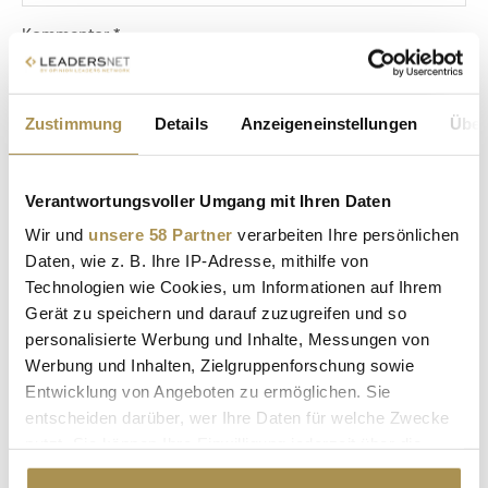
Kommentar:
*
Zustimmung
Details
Anzeigeneinstellungen
Über
Verantwortungsvoller Umgang mit Ihren Daten
Sicherheitscode bestätigen:
*
Wir und
unsere 58 Partner
verarbeiten Ihre persönlichen
Daten, wie z. B. Ihre IP-Adresse, mithilfe von
Technologien wie Cookies, um Informationen auf Ihrem
Gerät zu speichern und darauf zuzugreifen und so
personalisierte Werbung und Inhalte, Messungen von
Werbung und Inhalten, Zielgruppenforschung sowie
Entwicklung von Angeboten zu ermöglichen. Sie
entscheiden darüber, wer Ihre Daten für welche Zwecke
* Pflichtfelder.
ABSENDEN
nutzt. Sie können Ihre Einwilligung jederzeit über die
Cookie-Erklärung oder durch Klicken auf das Privacy