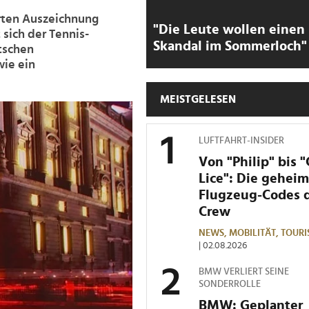
rten Auszeichnung
"Die Leute wollen einen
 sich der Tennis-
Skandal im Sommerloch"
utschen
wie ein
MEISTGELESEN
LUFTFAHRT-INSIDER
Von "Philip" bis 
Lice": Die gehei
Flugzeug-Codes 
Crew
NEWS,
MOBILITÄT,
TOURI
| 02.08.2026
BMW VERLIERT SEINE
SONDERROLLE
BMW: Geplanter