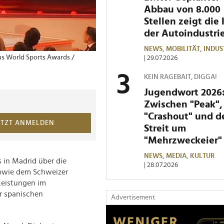
Abbau von 8.000
Stellen zeigt die 
der Autoindustri
NEWS,
MOBILITÄT,
INDUS
us World Sports Awards /
| 29.07.2026
KEIN RAGEBAIT, DIGGA!
Jugendwort 2026
Zwischen "Peak",
"Crashout" und 
ETZT ANMELDEN
Streit um
"Mehrzweckeier"
NEWS,
MEDIA,
KULTUR
in Madrid über die
| 28.07.2026
owie dem Schweizer
 Leistungen im
r spanischen
Advertisement