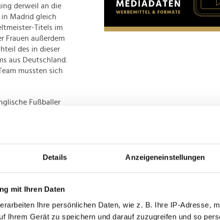
ing derweil an die
 in Madrid gleich
tmeister-Titels im
er Frauen außerdem
teil des in dieser
ams aus Deutschland.
 Team mussten sich
nglische Fußballer
adrid) vom Platz,
aureus World
enzeitlich an Krebs
bastien Haller
Details
Anzeigeneinstellungen
lick
g mit Ihren Daten
vic (Tennis)
erarbeiten Ihre persönlichen Daten, wie z. B. Ihre IP-Adresse, m
onmatí (Fußball)
uf Ihrem Gerät zu speichern und darauf zuzugreifen und so pers
n-Nationalmannschaft