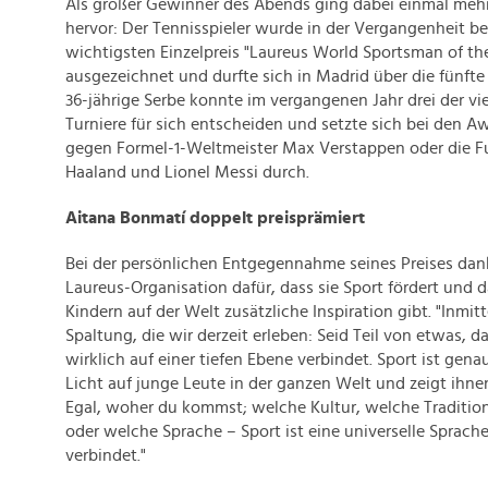
Als großer Gewinner des Abends ging dabei einmal meh
hervor: Der Tennisspieler wurde in der Vergangenheit be
wichtigsten Einzelpreis "Laureus World Sportsman of th
ausgezeichnet und durfte sich in Madrid über die fünfte
36-jährige Serbe konnte im vergangenen Jahr drei der vi
Turniere für sich entscheiden und setzte sich bei den 
gegen Formel-1-Weltmeister Max Verstappen oder die Fu
Haaland und Lionel Messi durch.
Aitana Bonmatí doppelt preisprämiert
Bei der persönlichen Entgegennahme seines Preises dan
Laureus-Organisation dafür, dass sie Sport fördert und 
Kindern auf der Welt zusätzliche Inspiration gibt. "Inmit
Spaltung, die wir derzeit erleben: Seid Teil von etwas, 
wirklich auf einer tiefen Ebene verbindet. Sport ist genau
Licht auf junge Leute in der ganzen Welt und zeigt ihne
Egal, woher du kommst; welche Kultur, welche Traditio
oder welche Sprache – Sport ist eine universelle Sprache,
verbindet."