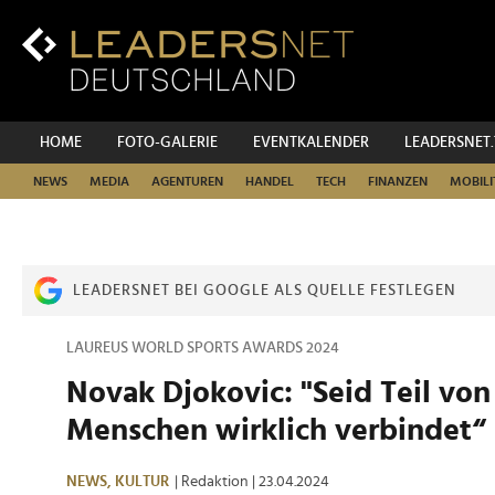
Zum
Inhalt
Zur
Fußzeilen-
Navigation
Zur
HOME
FOTO-GALERIE
EVENTKALENDER
LEADERSNET
Hauptnavigation
NEWS
MEDIA
AGENTUREN
HANDEL
TECH
FINANZEN
MOBILI
LEADERSNET BEI GOOGLE ALS QUELLE FESTLEGEN
LAUREUS WORLD SPORTS AWARDS 2024
Novak Djokovic: "Seid Teil von
Menschen wirklich verbindet“
NEWS,
KULTUR
| Redaktion
| 23.04.2024