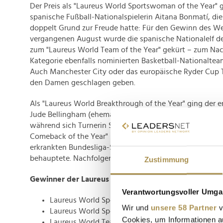
Der Preis als "Laureus World Sportswoman of the Year" g
spanische Fußball-Nationalspielerin Aitana Bonmatí, die
doppelt Grund zur Freude hatte: Für den Gewinn des Wel
vergangenen August wurde die spanische Nationalelf d
zum "Laureus World Team of the Year" gekürt – zum Nach
Kategorie ebenfalls nominierten Basketball-Nationalte
Auch Manchester City oder das europäische Ryder Cup
den Damen geschlagen geben.
Als "Laureus World Breakthrough of the Year" ging der e
Jude Bellingham (ehemals Dortmund, inzwischen Real M
während sich Turnerin Simone Biles in der Kategorie "L
Comeback of the Year" unter anderem gegen den zwisch
erkrankten Bundesliga-Star und Africa-Cup-Gewinner Se
behauptete. Nachfolgend alle...
Zustimmung
Gewinner der Laureus World Sports Awards im Überb
Verantwortungsvoller Umgan
Laureus World Sportsman of the Year: Novak Djoko
Wir und
unsere 58 Partner
v
Laureus World Sportswoman of the Year: Aitana B
Cookies, um Informationen a
Laureus World Team of the Year: Spanische Fraue