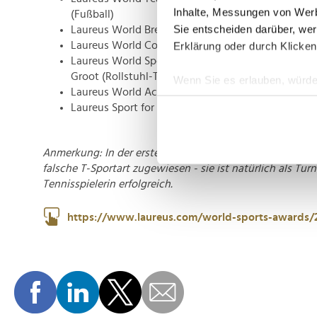
Inhalte, Messungen von Werb
(Fußball)
Sie entscheiden darüber, wer
Laureus World Breakthrough of the Year: Jude Bel
Laureus World Comeback of the Year: Simone Biles
Erklärung oder durch Klicken
Laureus World Sportsperson of the Year with a Dis
Groot (Rollstuhl-Tennis)
Wenn Sie es erlauben, würde
Laureus World Action Sportsperson of the Year: Ar
Informationen über Ih
Laureus Sport for Good: Fundacion Rafa Nadal
Ihr Gerät durch aktiv
Erfahren Sie mehr darüber, w
Einzelheiten
fest.
Anmerkung: In der ersten Version dieses Beitrags haben 
falsche T-Sportart zugewiesen - sie ist natürlich als Turn
Tennisspielerin erfolgreich.
Wir verwenden Cookies, um I
und die Zugriffe auf unsere 
https://www.laureus.com/world-sports-awards/
Website an unsere Partner fü
möglicherweise mit weiteren
der Dienste gesammelt habe