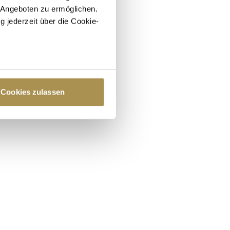
 Angeboten zu ermöglichen.
g jederzeit über die Cookie-
au sein können
zieren
Cookies zulassen
hre Präferenzen im
Abschnitt
 Medien anbieten zu können
hrer Verwendung unserer
 führen diese Informationen
ie im Rahmen Ihrer Nutzung