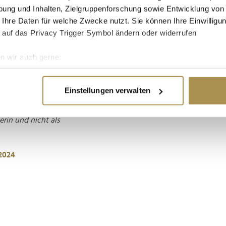
ung und Inhalten, Zielgruppenforschung sowie Entwicklung von
 Ihre Daten für welche Zwecke nutzt. Sie können Ihre Einwilligun
lingham (Fußball)
 (Turnen)
 auf das Privacy Trigger Symbol ändern oder widerrufen
ability: Diede de
n wir auch gerne:
isa Trew (Skateboard)
re geografische Lage erfassen, welche bis auf einige Meter gen
es Scannen nach bestimmten Merkmalen (Fingerprinting) identifi
Einstellungen verwalten
ie Ihre persönlichen Daten verarbeitet werden, und legen Sie I
wir Simone Biles die
erin und nicht als
nhalte und Anzeigen zu personalisieren, Funktionen für soziale
Website zu analysieren. Außerdem geben wir Informationen zu I
2024
r soziale Medien, Werbung und Analysen weiter. Unsere Partner
 Daten zusammen, die Sie ihnen bereitgestellt haben oder die s
n.