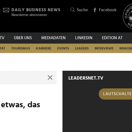
DAILY BUSINESS NEWS
Suche
Facebook
Newsletter abonnieren
.TV
ÜBER UNS
MEDIADATEN
LINKEDIN
EDITION AT
SUCHEN
TÄT
TOURISMUS
KARRIERE
EVENTS
LEADERS
INTERVIEWS
IMMOBI
LEADERSNET.TV
LAUTSCHALT
 etwas, das