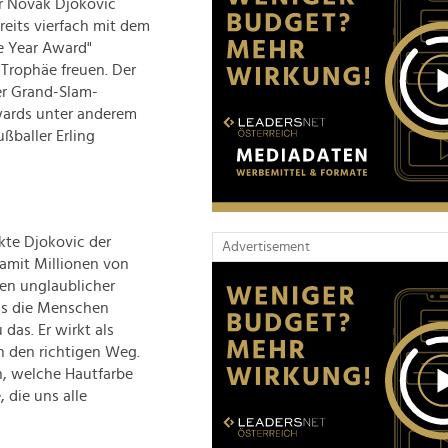
r Novak Djokovic
reits vierfach mit dem
e Year Award"
 Trophäe freuen. Der
er Grand-Slam-
Awards unter anderem
ßballer Erling
kte Djokovic der
Advertisement
damit Millionen von
ten unglaublicher
das die Menschen
 das. Er wirkt als
n den richtigen Weg.
n, welche Hautfarbe
 die uns alle