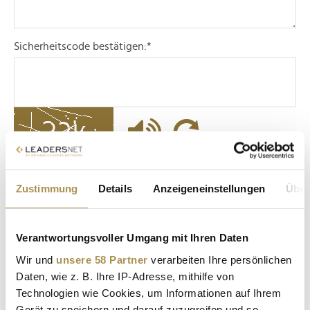
Sicherheitscode bestätigen:
*
* Pflichtfelder.
ABSENDEN
Zustimmung
Details
Anzeigeneinstellungen
Über
LEADERSNET.TV
Verantwortungsvoller Umgang mit Ihren Daten
Wir und
unsere 58 Partner
verarbeiten Ihre persönlichen
LAUTSCHALTEN
Daten, wie z. B. Ihre IP-Adresse, mithilfe von
Technologien wie Cookies, um Informationen auf Ihrem
Gerät zu speichern und darauf zuzugreifen und so