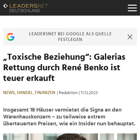
Zum
Inhalt
Zur
Fußzeilen-
Navigation
LEADERSNET BEI GOOGLE ALS QUELLE
Zur
FESTLEGEN
Hauptnavigation
„Toxische Beziehung“: Galerias
Rettung durch René Benko ist
teuer erkauft
NEWS,
HANDEL,
FINANZEN
| Redaktion
| 11.12.2023
Insgesamt 18 Häuser vermietet die Signa an den
Warenhauskonzern – zu teilweise extrem
überteuerten Preisen, wie ein Insider nun behauptet.
>