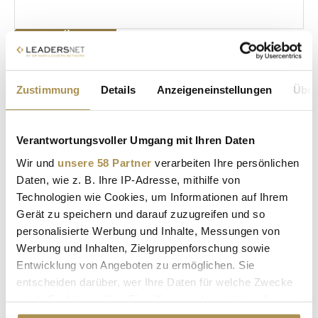
Zustimmung
Details
Anzeigeneinstellungen
Über
* Pflichtfelder.
ABSENDEN
Verantwortungsvoller Umgang mit Ihren Daten
LEADERSNET.TV
Wir und
unsere 58 Partner
verarbeiten Ihre persönlichen
Daten, wie z. B. Ihre IP-Adresse, mithilfe von
LAUTSCHALTEN
Technologien wie Cookies, um Informationen auf Ihrem
Gerät zu speichern und darauf zuzugreifen und so
personalisierte Werbung und Inhalte, Messungen von
Werbung und Inhalten, Zielgruppenforschung sowie
Entwicklung von Angeboten zu ermöglichen. Sie
entscheiden darüber, wer Ihre Daten für welche Zwecke
nutzt. Sie können Ihre Einwilligung jederzeit über die
Cookie-Erklärung oder durch Klicken auf das Privacy