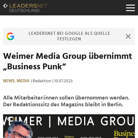
Zum
Inhalt
Zur
Fußzeilen-
Navigation
LEADERSNET BEI GOOGLE ALS QUELLE
Zur
FESTLEGEN
Hauptnavigation
Weimer Media Group übernimmt
„Business Punk“
NEWS,
MEDIA
| Redaktion
| 10.07.2023
Alle Mitarbeiter:innen sollen übernommen werden.
Der Redaktionssitz des Magazins bleibt in Berlin.
>