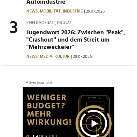
Autoindustrie
Partner führen diese Informationen möglicherweise mit
weiteren Daten zusammen, die Sie ihnen bereitgestellt
NEWS,
MOBILITÄT,
INDUSTRIE
| 29.07.2026
haben oder die sie im Rahmen Ihrer Nutzung der Dienste
KEIN RAGEBAIT, DIGGA!
gesammelt haben.
Jugendwort 2026: Zwischen "Peak",
"Crashout" und dem Streit um
"Mehrzweckeier"
NEWS,
MEDIA,
KULTUR
| 28.07.2026
Advertisement