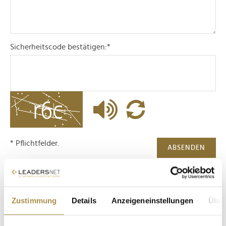
Sicherheitscode bestätigen:
*
* Pflichtfelder.
ABSENDEN
LEADERSNET.TV
Zustimmung
Details
Anzeigeneinstellungen
Über
LAUTSCHALTEN