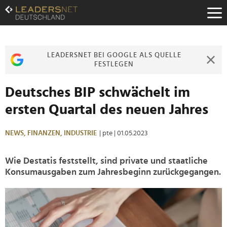
Zum
Inhalt
Zur
Fußzeilen-
Navigation
LEADERSNET BEI GOOGLE ALS QUELLE
Zur
FESTLEGEN
Hauptnavigation
Deutsches BIP schwächelt im
ersten Quartal des neuen Jahres
NEWS,
FINANZEN,
INDUSTRIE
| pte
| 01.05.2023
Wie Destatis feststellt, sind private und staatliche
Konsumausgaben zum Jahresbeginn zurückgegangen.
>