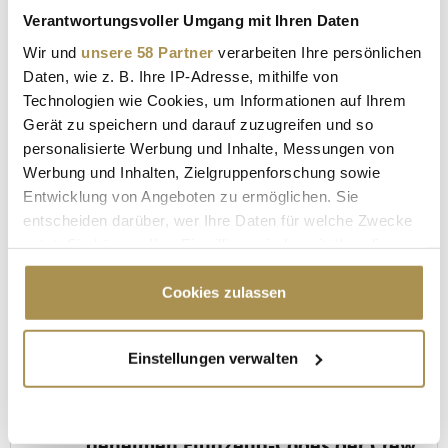
Verantwortungsvoller Umgang mit Ihren Daten
Wir und
unsere 58 Partner
verarbeiten Ihre persönlichen
Daten, wie z. B. Ihre IP-Adresse, mithilfe von
Technologien wie Cookies, um Informationen auf Ihrem
Gerät zu speichern und darauf zuzugreifen und so
personalisierte Werbung und Inhalte, Messungen von
Werbung und Inhalten, Zielgruppenforschung sowie
Entwicklung von Angeboten zu ermöglichen. Sie
"Die Leute wollen einen Skandal im
entscheiden darüber, wer Ihre Daten für welche Zwecke
Sommerloch"
nutzt. Sie können Ihre Einwilligung jederzeit über die
Cookie-Erklärung oder durch Klicken auf das Privacy
Trigger Symbol ändern oder widerrufen
Cookies zulassen
MEISTGELESEN
Wenn Sie es erlauben, würden wir auch gerne:
Einstellungen verwalten
Informationen über Ihre geografische Lage
erfassen, welche bis auf einige Meter genau sein
LUFTFAHRT-INSIDER
können
Von "Philip" bis "Gate Lice": Die
Ihr Gerät durch aktives Scannen nach
geheimen Flugzeug-Codes der Crew