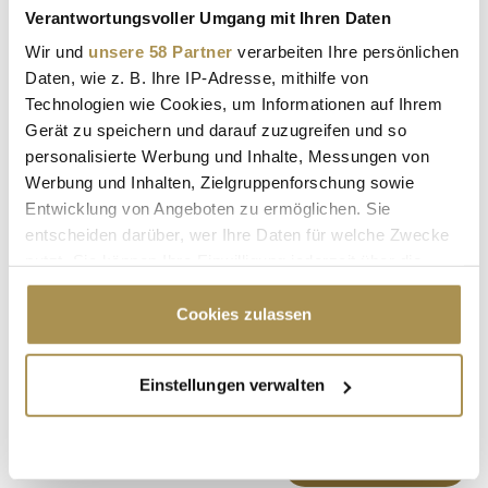
Verantwortungsvoller Umgang mit Ihren Daten
Wir und
unsere 58 Partner
verarbeiten Ihre persönlichen
Daten, wie z. B. Ihre IP-Adresse, mithilfe von
Technologien wie Cookies, um Informationen auf Ihrem
Sicherheitscode bestätigen:
*
Gerät zu speichern und darauf zuzugreifen und so
personalisierte Werbung und Inhalte, Messungen von
Werbung und Inhalten, Zielgruppenforschung sowie
Entwicklung von Angeboten zu ermöglichen. Sie
entscheiden darüber, wer Ihre Daten für welche Zwecke
nutzt. Sie können Ihre Einwilligung jederzeit über die
Cookie-Erklärung oder durch Klicken auf das Privacy
Trigger Symbol ändern oder widerrufen
Cookies zulassen
* Pflichtfelder.
ABSENDEN
Wenn Sie es erlauben, würden wir auch gerne:
Einstellungen verwalten
Informationen über Ihre geografische Lage
LEADERSNET.TV
erfassen, welche bis auf einige Meter genau sein
können
LAUTSCHALTEN
Ihr Gerät durch aktives Scannen nach