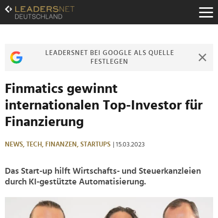
Zum
Inhalt
Zur
Fußzeilen-
Navigation
LEADERSNET BEI GOOGLE ALS QUELLE
Zur
FESTLEGEN
Hauptnavigation
Finmatics gewinnt
internationalen Top-Investor für
Finanzierung
NEWS,
TECH,
FINANZEN,
STARTUPS
| 15.03.2023
Das Start-up hilft Wirtschafts- und Steuerkanzleien
durch KI-gestützte Automatisierung.
>