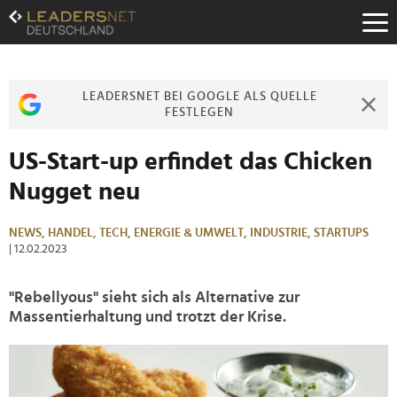
Zum
Inhalt
Zur
Fußzeilen-
Navigation
LEADERSNET BEI GOOGLE ALS QUELLE
Zur
FESTLEGEN
Hauptnavigation
US-Start-up erfindet das Chicken
Nugget neu
NEWS,
HANDEL,
TECH,
ENERGIE & UMWELT,
INDUSTRIE,
STARTUPS
| 12.02.2023
"Rebellyous" sieht sich als Alternative zur
Massentierhaltung und trotzt der Krise.
>