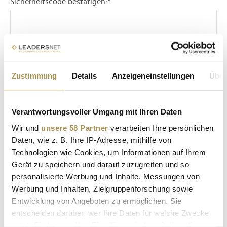
Sicherheitscode bestätigen:
*
Zustimmung
Details
Anzeigeneinstellungen
Über
* Pflichtfelder.
ABSENDEN
Verantwortungsvoller Umgang mit Ihren Daten
Wir und
unsere 58 Partner
verarbeiten Ihre persönlichen
LEADERSNET.TV
Daten, wie z. B. Ihre IP-Adresse, mithilfe von
Technologien wie Cookies, um Informationen auf Ihrem
Gerät zu speichern und darauf zuzugreifen und so
LAUTSCHALTEN
personalisierte Werbung und Inhalte, Messungen von
Werbung und Inhalten, Zielgruppenforschung sowie
Entwicklung von Angeboten zu ermöglichen. Sie
entscheiden darüber, wer Ihre Daten für welche Zwecke
nutzt. Sie können Ihre Einwilligung jederzeit über die