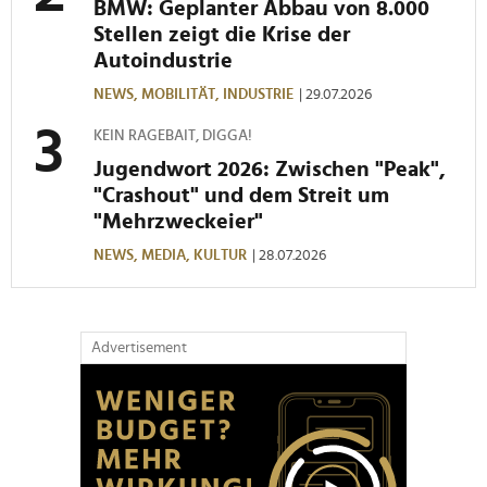
BMW: Geplanter Abbau von 8.000
soziale Medien, Werbung und Analysen weiter. Unsere
Stellen zeigt die Krise der
Partner führen diese Informationen möglicherweise mit
Autoindustrie
weiteren Daten zusammen, die Sie ihnen bereitgestellt
haben oder die sie im Rahmen Ihrer Nutzung der Dienste
NEWS,
MOBILITÄT,
INDUSTRIE
| 29.07.2026
gesammelt haben.
KEIN RAGEBAIT, DIGGA!
Jugendwort 2026: Zwischen "Peak",
"Crashout" und dem Streit um
"Mehrzweckeier"
NEWS,
MEDIA,
KULTUR
| 28.07.2026
Advertisement