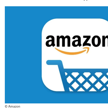
>
© Amazon