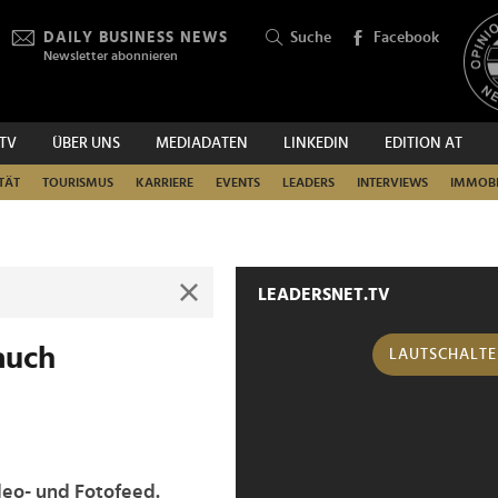
DAILY BUSINESS NEWS
Suche
Facebook
Newsletter abonnieren
.TV
ÜBER UNS
MEDIADATEN
LINKEDIN
EDITION AT
SUCHEN
TÄT
TOURISMUS
KARRIERE
EVENTS
LEADERS
INTERVIEWS
IMMOBI
LEADERSNET.TV
auch
LAUTSCHALT
deo- und Fotofeed.