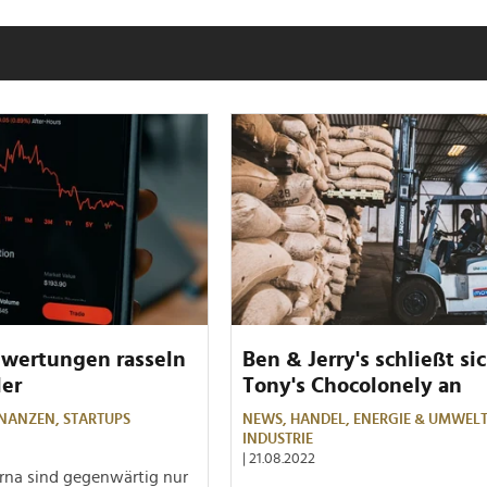
ewertungen rasseln
Ben & Jerry's schließt si
ler
Tony's Chocolonely an
INANZEN,
STARTUPS
NEWS,
HANDEL,
ENERGIE & UMWEL
INDUSTRIE
| 21.08.2022
arna sind gegenwärtig nur