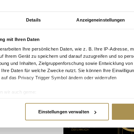
ändler:innen offebar
n ermöglichen, ihre
Details
Anzeigeneinstellungen
 werden können.
g mit Ihren Daten
erarbeiten Ihre persönlichen Daten, wie z. B. Ihre IP-Adresse, m
uf Ihrem Gerät zu speichern und darauf zuzugreifen und so pers
ung und Inhalten, Zielgruppenforschung sowie Entwicklung von
 Ihre Daten für welche Zwecke nutzt. Sie können Ihre Einwilligun
Advertisement
 auf das Privacy Trigger Symbol ändern oder widerrufen
n wir auch gerne:
re geografische Lage erfassen, welche bis auf einige Meter gen
es Scannen nach bestimmten Merkmalen (Fingerprinting) identifi
Einstellungen verwalten
ie Ihre persönlichen Daten verarbeitet werden, und legen Sie I