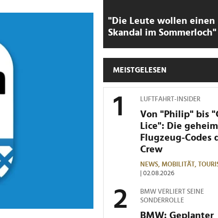
"Die Leute wollen einen
Skandal im Sommerloch"
MEISTGELESEN
LUFTFAHRT-INSIDER
Von "Philip" bis 
Lice": Die gehei
Flugzeug-Codes 
Crew
NEWS,
MOBILITÄT,
TOURI
| 02.08.2026
BMW VERLIERT SEINE
SONDERROLLE
BMW: Geplanter