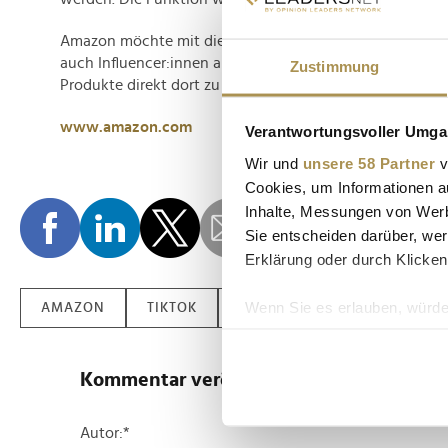
Amazon möchte mit dieser möglichen Neuerung neben H
auch Influencer:innen ansprechen: Der Feed soll es ihne
Zustimmung
Produkte direkt dort zu bewerben, wo sie auch gekauft
www.amazon.com
Verantwortungsvoller Umgan
Wir und
unsere 58 Partner
v
Cookies, um Informationen a
Inhalte, Messungen von Werb
Sie entscheiden darüber, wer
Erklärung oder durch Klicken
Wenn Sie es erlauben, würde
AMAZON
TIKTOK
INSTAGRAM
Informationen über Ih
Ihr Gerät durch aktiv
Kommentar veröffentlichen
Erfahren Sie mehr darüber, w
Einzelheiten
fest.
Autor:
*