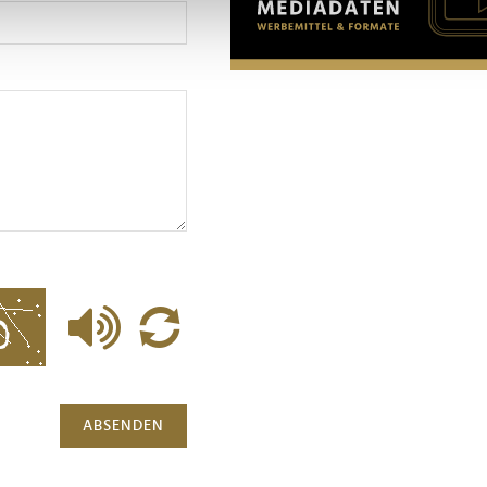
nhalte und Anzeigen zu personalisieren, Funktionen für soziale
Website zu analysieren. Außerdem geben wir Informationen zu I
r soziale Medien, Werbung und Analysen weiter. Unsere Partner
 Daten zusammen, die Sie ihnen bereitgestellt haben oder die s
n.
ABSENDEN