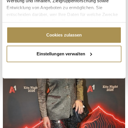
Werbung und Inhalten, Zielgruppenforschung sowie
Entwicklung von Angeboten zu ermöglichen. Sie
entscheiden darüber, wer Ihre Daten für welche Zwecke
nutzt. Sie können Ihre Einwilligung jederzeit über die
Cookie-Erklärung oder durch Klicken auf das Privacy
Trigger Symbol ändern oder widerrufen
Cookies zulassen
Wenn Sie es erlauben, würden wir auch gerne:
Einstellungen verwalten
Informationen über Ihre geografische Lage
erfassen, welche bis auf einige Meter genau sein
können
Ihr Gerät durch aktives Scannen nach
bestimmten Merkmalen (Fingerprinting) identifizieren
Erfahren Sie mehr darüber, wie Ihre persönlichen Daten
verarbeitet werden, und legen Sie Ihre Präferenzen im
Abschnitt Einzelheiten
fest.
Wir verwenden Cookies, um Inhalte und Anzeigen zu
personalisieren, Funktionen für soziale Medien anbieten