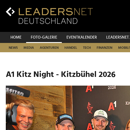
Zum
Inhalt
Zur
Fußzeilen-
Navigation
Zur
HOME
FOTO-GALERIE
EVENTKALENDER
LEADERSNET
Hauptnavigation
NEWS
MEDIA
AGENTUREN
HANDEL
TECH
FINANZEN
MOBILI
A1 Kitz Night - Kitzbühel 2026