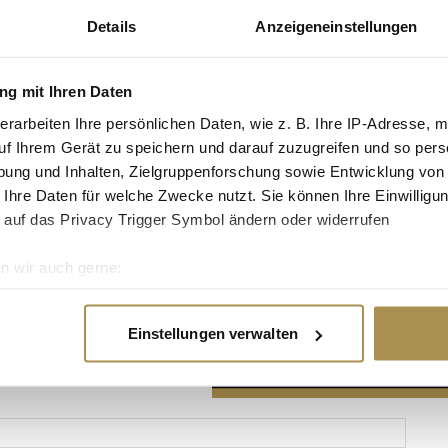
Details
Anzeigeneinstellungen
g mit Ihren Daten
erarbeiten Ihre persönlichen Daten, wie z. B. Ihre IP-Adresse, m
Advertisement
uf Ihrem Gerät zu speichern und darauf zuzugreifen und so pers
ung und Inhalten, Zielgruppenforschung sowie Entwicklung von
 Ihre Daten für welche Zwecke nutzt. Sie können Ihre Einwilligun
 auf das Privacy Trigger Symbol ändern oder widerrufen
n wir auch gerne:
re geografische Lage erfassen, welche bis auf einige Meter gen
es Scannen nach bestimmten Merkmalen (Fingerprinting) identifi
Einstellungen verwalten
ie Ihre persönlichen Daten verarbeitet werden, und legen Sie I
nhalte und Anzeigen zu personalisieren, Funktionen für soziale
Website zu analysieren. Außerdem geben wir Informationen zu I