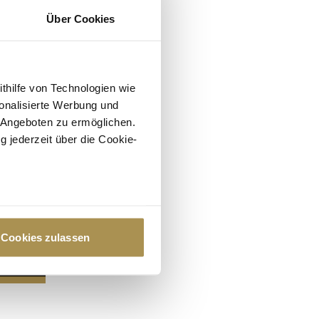
Über Cookies
ithilfe von Technologien wie
onalisierte Werbung und
 Angeboten zu ermöglichen.
g jederzeit über die Cookie-
au sein können
zieren
Cookies zulassen
hre Präferenzen im
Abschnitt
 Medien anbieten zu können
hrer Verwendung unserer