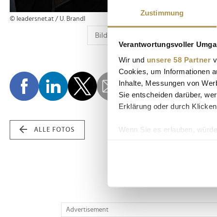
Zustimmung
© leadersnet.at / U. Brandl
Verantwortungsvoller Umgan
Wir und
unsere 58 Partner
v
Cookies, um Informationen a
Inhalte, Messungen von Werb
Sie entscheiden darüber, wer
Erklärung oder durch Klicken
Wenn Sie es erlauben, würde
ALLE FOTOS
Informationen über Ih
Ihr Gerät durch aktiv
Erfahren Sie mehr darüber, w
Einzelheiten
fest.
Wir verwenden Cookies, um I
Advertisement
und die Zugriffe auf unsere 