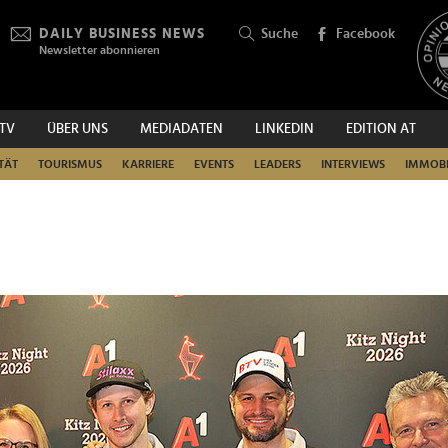
DAILY BUSINESS NEWS
Suche
Facebook
Newsletter abonnieren
.TV
ÜBER UNS
MEDIADATEN
LINKEDIN
EDITION AT
SUCHEN
TÄT
TOURISMUS
KARRIERE
EVENTS
LEADERS
INTERVIEWS
IMMOBI