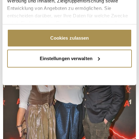
Werbung und Inhalten, Zielgruppenforschung sowie
Entwicklung von Angeboten zu ermöglichen. Sie
entscheiden darüber, wer Ihre Daten für welche Zwecke
nutzt. Sie können Ihre Einwilligung jederzeit über die
Cookie-Erklärung oder durch Klicken auf das Privacy
Trigger Symbol ändern oder widerrufen
Cookies zulassen
Wenn Sie es erlauben, würden wir auch gerne:
Einstellungen verwalten
Informationen über Ihre geografische Lage
erfassen, welche bis auf einige Meter genau sein
können
Ihr Gerät durch aktives Scannen nach
bestimmten Merkmalen (Fingerprinting) identifizieren
Erfahren Sie mehr darüber, wie Ihre persönlichen Daten
verarbeitet werden, und legen Sie Ihre Präferenzen im
Abschnitt Einzelheiten
fest.
Wir verwenden Cookies, um Inhalte und Anzeigen zu
personalisieren, Funktionen für soziale Medien anbieten