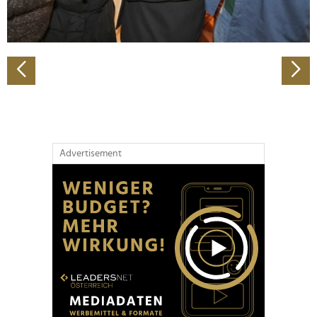
zu können und die Zugriffe auf unsere Website zu
analysieren. Außerdem geben wir Informationen zu Ihrer
Verwendung unserer Website an unsere Partner für
soziale Medien, Werbung und Analysen weiter. Unsere
Partner führen diese Informationen möglicherweise mit
weiteren Daten zusammen, die Sie ihnen bereitgestellt
haben oder die sie im Rahmen Ihrer Nutzung der Dienste
gesammelt haben.
Advertisement