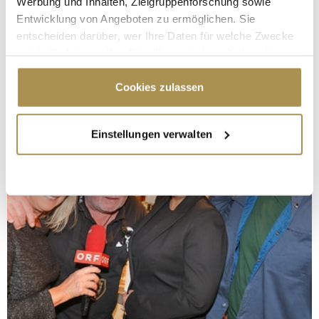
Werbung und Inhalten, Zielgruppenforschung sowie
Entwicklung von Angeboten zu ermöglichen. Sie
entscheiden darüber, wer Ihre Daten für welche Zwecke
nutzt. Sie können Ihre Einwilligung jederzeit über die
Cookie-Erklärung oder durch Klicken auf das Privacy
Trigger Symbol ändern oder widerrufen
Cookies zulassen
Wenn Sie es erlauben, würden wir auch gerne:
Einstellungen verwalten
Informationen über Ihre geografische Lage
erfassen, welche bis auf einige Meter genau sein
können
Ihr Gerät durch aktives Scannen nach
bestimmten Merkmalen (Fingerprinting) identifizieren
Erfahren Sie mehr darüber, wie Ihre persönlichen Daten
verarbeitet werden, und legen Sie Ihre Präferenzen im
Abschnitt Einzelheiten
fest.
Wir verwenden Cookies, um Inhalte und Anzeigen zu
personalisieren, Funktionen für soziale Medien anbieten