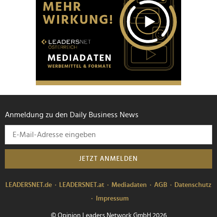
Anmeldung zu den Daily Business News
JETZT ANMELDEN
LEADERSNET.de
LEADERSNET.at
Mediadaten
AGB
Datenschutz
Impressum
© Opinion Leaders Network GmbH 2026