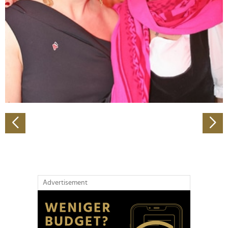
Wir verwenden Cookies, um Inhalte und Anzeigen zu
personalisieren, Funktionen für soziale Medien anbieten
zu können und die Zugriffe auf unsere Website zu
analysieren. Außerdem geben wir Informationen zu Ihrer
Verwendung unserer Website an unsere Partner für
soziale Medien, Werbung und Analysen weiter. Unsere
Partner führen diese Informationen möglicherweise mit
weiteren Daten zusammen, die Sie ihnen bereitgestellt
haben oder die sie im Rahmen Ihrer Nutzung der Dienste
gesammelt haben.
Advertisement