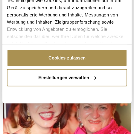
Technologien wie Cookies, um Informationen auf Ihrem
Gerät zu speichern und darauf zuzugreifen und so
personalisierte Werbung und Inhalte, Messungen von
Werbung und Inhalten, Zielgruppenforschung sowie
Entwicklung von Angeboten zu ermöglichen. Sie
entscheiden darüber, wer Ihre Daten für welche Zwecke
nutzt. Sie können Ihre Einwilligung jederzeit über die
Cookie-Erklärung oder durch Klicken auf das Privacy
Trigger Symbol ändern oder widerrufen
Cookies zulassen
Wenn Sie es erlauben, würden wir auch gerne:
Einstellungen verwalten
Informationen über Ihre geografische Lage
erfassen, welche bis auf einige Meter genau sein
können
Ihr Gerät durch aktives Scannen nach
bestimmten Merkmalen (Fingerprinting) identifizieren
Erfahren Sie mehr darüber, wie Ihre persönlichen Daten
verarbeitet werden, und legen Sie Ihre Präferenzen im
Abschnitt Einzelheiten
fest.