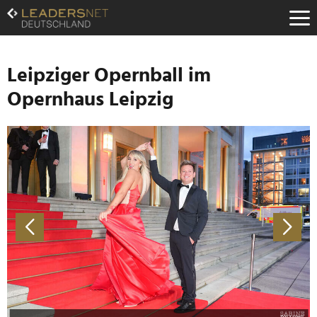
Zum
Inhalt
Zur
Fußzeilen-
Navigation
Leipziger Opernball im
Zur
Opernhaus Leipzig
Hauptnavigation