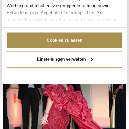
Werbung und Inhalten, Zielgruppenforschung sowie
Entwicklung von Angeboten zu ermöglichen. Sie
entscheiden darüber, wer Ihre Daten für welche Zwecke
nutzt. Sie können Ihre Einwilligung jederzeit über die
Cookie-Erklärung oder durch Klicken auf das Privacy
Trigger Symbol ändern oder widerrufen
Cookies zulassen
Wenn Sie es erlauben, würden wir auch gerne:
Einstellungen verwalten
Informationen über Ihre geografische Lage
erfassen, welche bis auf einige Meter genau sein
können
Ihr Gerät durch aktives Scannen nach
bestimmten Merkmalen (Fingerprinting) identifizieren
Erfahren Sie mehr darüber, wie Ihre persönlichen Daten
verarbeitet werden, und legen Sie Ihre Präferenzen im
Abschnitt Einzelheiten
fest.
Wir verwenden Cookies, um Inhalte und Anzeigen zu