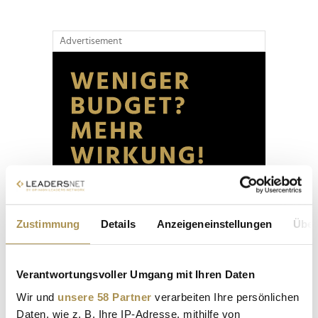
Advertisement
Zustimmung
Details
Anzeigeneinstellungen
Über
Verantwortungsvoller Umgang mit Ihren Daten
Wir und
unsere 58 Partner
verarbeiten Ihre persönlichen
Daten, wie z. B. Ihre IP-Adresse, mithilfe von