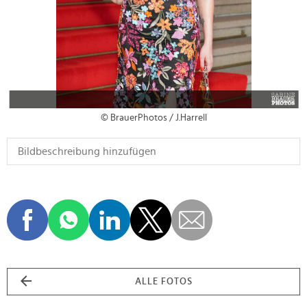
© BrauerPhotos / J.Harrell
ALLE FOTOS