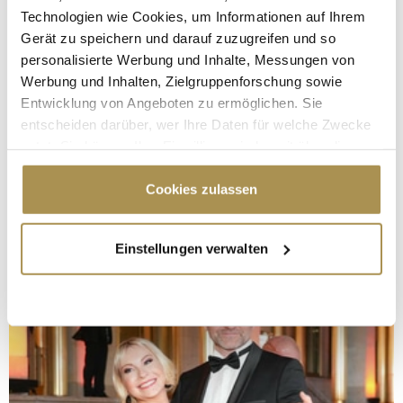
Technologien wie Cookies, um Informationen auf Ihrem
Gerät zu speichern und darauf zuzugreifen und so
personalisierte Werbung und Inhalte, Messungen von
Werbung und Inhalten, Zielgruppenforschung sowie
Entwicklung von Angeboten zu ermöglichen. Sie
entscheiden darüber, wer Ihre Daten für welche Zwecke
nutzt. Sie können Ihre Einwilligung jederzeit über die
Cookie-Erklärung oder durch Klicken auf das Privacy
Trigger Symbol ändern oder widerrufen
Cookies zulassen
Wenn Sie es erlauben, würden wir auch gerne:
Einstellungen verwalten
Informationen über Ihre geografische Lage
erfassen, welche bis auf einige Meter genau sein
können
Ihr Gerät durch aktives Scannen nach
bestimmten Merkmalen (Fingerprinting) identifizieren
Erfahren Sie mehr darüber, wie Ihre persönlichen Daten
verarbeitet werden, und legen Sie Ihre Präferenzen im