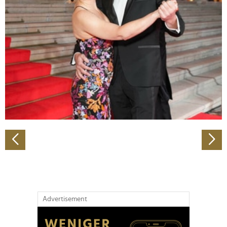
Abschnitt Einzelheiten
fest.
Wir verwenden Cookies, um Inhalte und Anzeigen zu
personalisieren, Funktionen für soziale Medien anbieten
zu können und die Zugriffe auf unsere Website zu
analysieren. Außerdem geben wir Informationen zu Ihrer
Verwendung unserer Website an unsere Partner für
soziale Medien, Werbung und Analysen weiter. Unsere
Partner führen diese Informationen möglicherweise mit
weiteren Daten zusammen, die Sie ihnen bereitgestellt
haben oder die sie im Rahmen Ihrer Nutzung der Dienste
gesammelt haben.
Advertisement