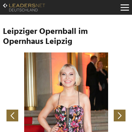
Zum
Inhalt
Zur
Fußzeilen-
Navigation
Leipziger Opernball im
Zur
Opernhaus Leipzig
Hauptnavigation