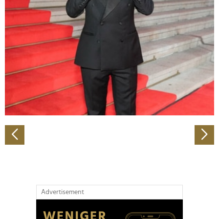
Abschnitt Einzelheiten
fest.
Wir verwenden Cookies, um Inhalte und Anzeigen zu
personalisieren, Funktionen für soziale Medien anbieten
zu können und die Zugriffe auf unsere Website zu
analysieren. Außerdem geben wir Informationen zu Ihrer
Verwendung unserer Website an unsere Partner für
soziale Medien, Werbung und Analysen weiter. Unsere
Partner führen diese Informationen möglicherweise mit
weiteren Daten zusammen, die Sie ihnen bereitgestellt
haben oder die sie im Rahmen Ihrer Nutzung der Dienste
gesammelt haben.
Advertisement