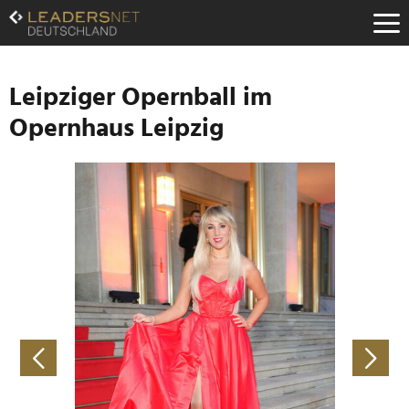
Zum
Inhalt
Zur
Fußzeilen-
Navigation
Leipziger Opernball im
Zur
Opernhaus Leipzig
Hauptnavigation