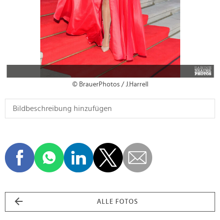
© BrauerPhotos / J.Harrell
ALLE FOTOS