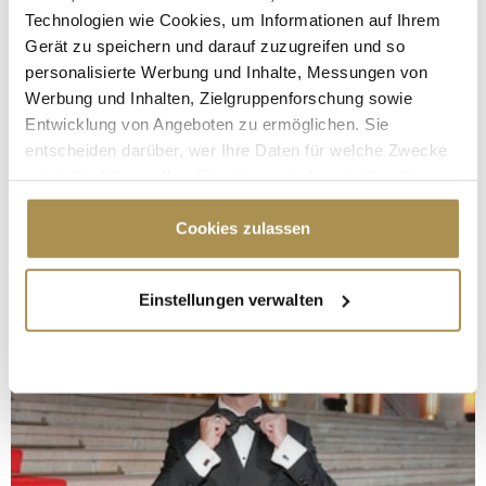
Technologien wie Cookies, um Informationen auf Ihrem
Gerät zu speichern und darauf zuzugreifen und so
personalisierte Werbung und Inhalte, Messungen von
Werbung und Inhalten, Zielgruppenforschung sowie
Entwicklung von Angeboten zu ermöglichen. Sie
entscheiden darüber, wer Ihre Daten für welche Zwecke
nutzt. Sie können Ihre Einwilligung jederzeit über die
Cookie-Erklärung oder durch Klicken auf das Privacy
Trigger Symbol ändern oder widerrufen
Cookies zulassen
Wenn Sie es erlauben, würden wir auch gerne:
Einstellungen verwalten
Informationen über Ihre geografische Lage
erfassen, welche bis auf einige Meter genau sein
können
Ihr Gerät durch aktives Scannen nach
bestimmten Merkmalen (Fingerprinting) identifizieren
Erfahren Sie mehr darüber, wie Ihre persönlichen Daten
verarbeitet werden, und legen Sie Ihre Präferenzen im