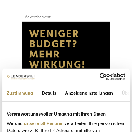
Advertisement
Zustimmung
Details
Anzeigeneinstellungen
Über
Verantwortungsvoller Umgang mit Ihren Daten
Wir und
unsere 58 Partner
verarbeiten Ihre persönlichen
Daten, wie z. B. Ihre IP-Adresse, mithilfe von