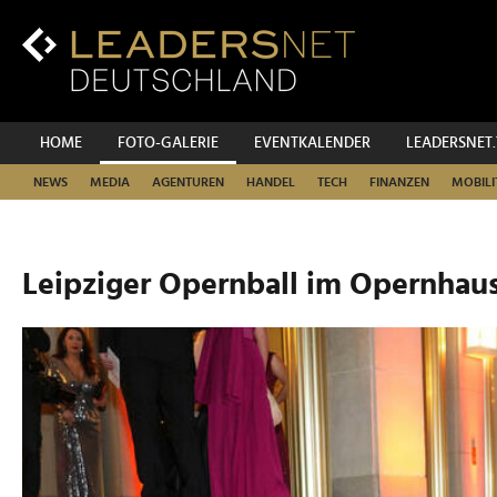
Zum
Inhalt
Zur
Fußzeilen-
Navigation
Zur
HOME
FOTO-GALERIE
EVENTKALENDER
LEADERSNET
Hauptnavigation
NEWS
MEDIA
AGENTUREN
HANDEL
TECH
FINANZEN
MOBILI
Leipziger Opernball im Opernhaus