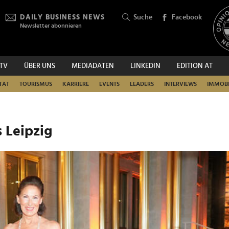
DAILY BUSINESS NEWS
Suche
Facebook
Newsletter abonnieren
.TV
ÜBER UNS
MEDIADATEN
LINKEDIN
EDITION AT
SUCHEN
TÄT
TOURISMUS
KARRIERE
EVENTS
LEADERS
INTERVIEWS
IMMOBI
 Leipzig