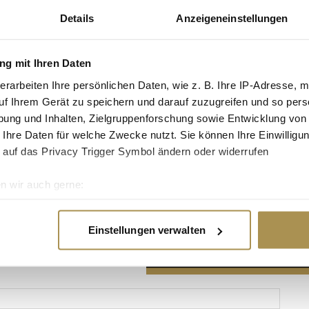
Details
Anzeigeneinstellungen
g mit Ihren Daten
erarbeiten Ihre persönlichen Daten, wie z. B. Ihre IP-Adresse, m
Advertisement
uf Ihrem Gerät zu speichern und darauf zuzugreifen und so pers
ung und Inhalten, Zielgruppenforschung sowie Entwicklung von
 Ihre Daten für welche Zwecke nutzt. Sie können Ihre Einwilligun
 auf das Privacy Trigger Symbol ändern oder widerrufen
n wir auch gerne:
re geografische Lage erfassen, welche bis auf einige Meter gen
es Scannen nach bestimmten Merkmalen (Fingerprinting) identifi
Einstellungen verwalten
ie Ihre persönlichen Daten verarbeitet werden, und legen Sie I
nhalte und Anzeigen zu personalisieren, Funktionen für soziale
Website zu analysieren. Außerdem geben wir Informationen zu I