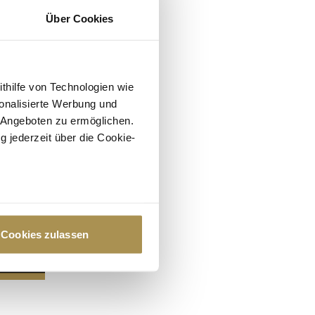
Über Cookies
ithilfe von Technologien wie
onalisierte Werbung und
 Angeboten zu ermöglichen.
g jederzeit über die Cookie-
au sein können
zieren
Cookies zulassen
hre Präferenzen im
Abschnitt
 Medien anbieten zu können
hrer Verwendung unserer