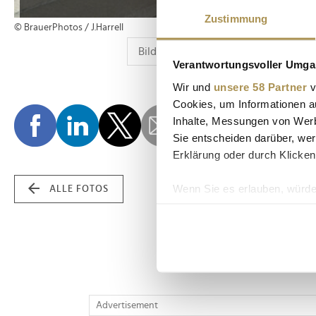
Zustimmung
© BrauerPhotos / J.Harrell
Verantwortungsvoller Umgan
Wir und
unsere 58 Partner
v
Cookies, um Informationen a
Inhalte, Messungen von Werb
Sie entscheiden darüber, wer
Erklärung oder durch Klicken
Wenn Sie es erlauben, würde
ALLE FOTOS
Informationen über Ih
Ihr Gerät durch aktiv
Erfahren Sie mehr darüber, w
Einzelheiten
fest.
Wir verwenden Cookies, um I
Advertisement
und die Zugriffe auf unsere 