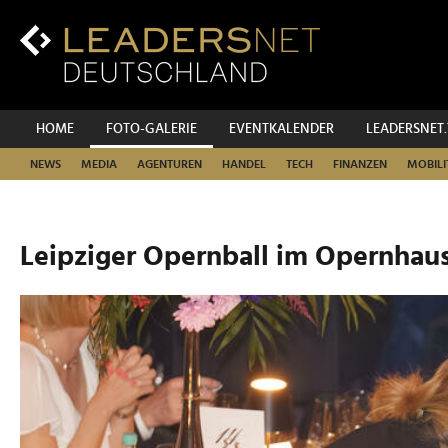
Zum
Inhalt
Zur
Fußzeilen-
Navigation
Zur
HOME
FOTO-GALERIE
EVENTKALENDER
LEADERSNET
Hauptnavigation
NEWS
MEDIA
AGENTUREN
HANDEL
TECH
FINANZEN
MOBILI
Leipziger Opernball im Opernhaus