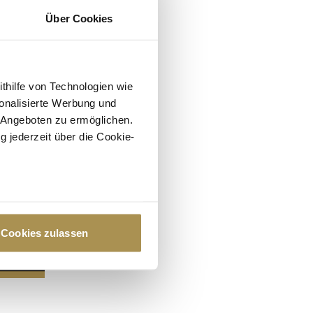
Über Cookies
ithilfe von Technologien wie
onalisierte Werbung und
 Angeboten zu ermöglichen.
g jederzeit über die Cookie-
au sein können
zieren
Cookies zulassen
hre Präferenzen im
Abschnitt
 Medien anbieten zu können
hrer Verwendung unserer