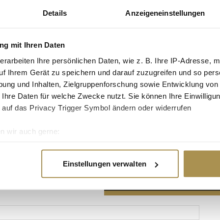
Details
Anzeigeneinstellungen
g mit Ihren Daten
erarbeiten Ihre persönlichen Daten, wie z. B. Ihre IP-Adresse, m
Advertisement
uf Ihrem Gerät zu speichern und darauf zuzugreifen und so pers
ung und Inhalten, Zielgruppenforschung sowie Entwicklung von
 Ihre Daten für welche Zwecke nutzt. Sie können Ihre Einwilligun
 auf das Privacy Trigger Symbol ändern oder widerrufen
n wir auch gerne:
re geografische Lage erfassen, welche bis auf einige Meter gen
es Scannen nach bestimmten Merkmalen (Fingerprinting) identifi
Einstellungen verwalten
ie Ihre persönlichen Daten verarbeitet werden, und legen Sie I
nhalte und Anzeigen zu personalisieren, Funktionen für soziale
Website zu analysieren. Außerdem geben wir Informationen zu I