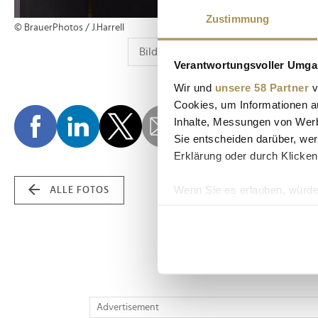
Zustimmung
© BrauerPhotos / J.Harrell
Verantwortungsvoller Umgan
Wir und
unsere 58 Partner
v
Cookies, um Informationen a
Inhalte, Messungen von Werb
Sie entscheiden darüber, wer
Erklärung oder durch Klicken
Wenn Sie es erlauben, würde
ALLE FOTOS
Informationen über Ih
Ihr Gerät durch aktiv
Erfahren Sie mehr darüber, w
Einzelheiten
fest.
Wir verwenden Cookies, um I
Advertisement
und die Zugriffe auf unsere 