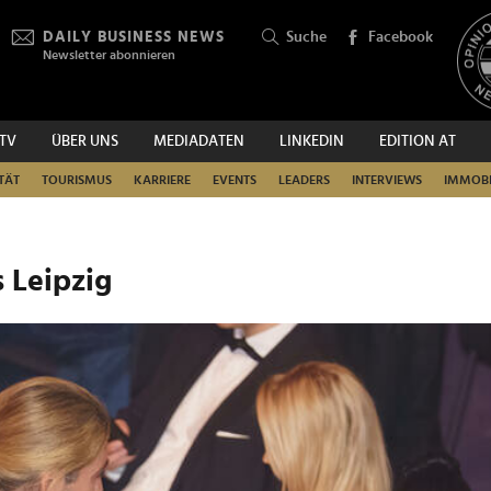
DAILY BUSINESS NEWS
Suche
Facebook
Newsletter abonnieren
.TV
ÜBER UNS
MEDIADATEN
LINKEDIN
EDITION AT
SUCHEN
TÄT
TOURISMUS
KARRIERE
EVENTS
LEADERS
INTERVIEWS
IMMOBI
 Leipzig