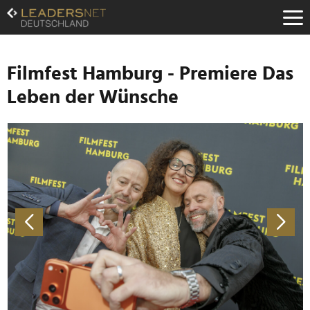
Zum
Inhalt
Zur
Fußzeilen-
Navigation
Filmfest Hamburg - Premiere Das
Zur
Leben der Wünsche
Hauptnavigation