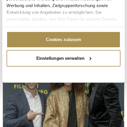
Werbung und Inhalten, Zielgruppenforschung sowie
Entwicklung von Angeboten zu ermöglichen. Sie
entscheiden darüber, wer Ihre Daten für welche Zwecke
nutzt. Sie können Ihre Einwilligung jederzeit über die
Cookie-Erklärung oder durch Klicken auf das Privacy
Trigger Symbol ändern oder widerrufen
Cookies zulassen
Wenn Sie es erlauben, würden wir auch gerne:
Einstellungen verwalten
Informationen über Ihre geografische Lage
erfassen, welche bis auf einige Meter genau sein
können
Ihr Gerät durch aktives Scannen nach
bestimmten Merkmalen (Fingerprinting) identifizieren
Erfahren Sie mehr darüber, wie Ihre persönlichen Daten
verarbeitet werden, und legen Sie Ihre Präferenzen im
Abschnitt Einzelheiten
fest.
Wir verwenden Cookies, um Inhalte und Anzeigen zu