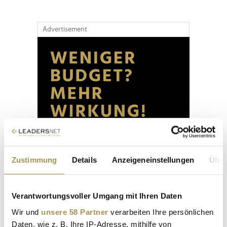
Advertisement
Zustimmung
Details
Anzeigeneinstellungen
Über
Verantwortungsvoller Umgang mit Ihren Daten
Wir und
unsere 58 Partner
verarbeiten Ihre persönlichen
Daten, wie z. B. Ihre IP-Adresse, mithilfe von