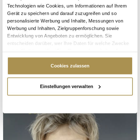
Technologien wie Cookies, um Informationen auf Ihrem
Gerät zu speichern und darauf zuzugreifen und so
personalisierte Werbung und Inhalte, Messungen von
Werbung und Inhalten, Zielgruppenforschung sowie
Entwicklung von Angeboten zu ermöglichen. Sie
entscheiden darüber, wer Ihre Daten für welche Zwecke
nutzt. Sie können Ihre Einwilligung jederzeit über die
Cookie-Erklärung oder durch Klicken auf das Privacy
Trigger Symbol ändern oder widerrufen
Cookies zulassen
Wenn Sie es erlauben, würden wir auch gerne:
Einstellungen verwalten
Informationen über Ihre geografische Lage
erfassen, welche bis auf einige Meter genau sein
können
Ihr Gerät durch aktives Scannen nach
bestimmten Merkmalen (Fingerprinting) identifizieren
Erfahren Sie mehr darüber, wie Ihre persönlichen Daten
verarbeitet werden, und legen Sie Ihre Präferenzen im