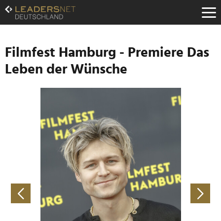
Zum
Inhalt
Zur
Fußzeilen-
Navigation
Filmfest Hamburg - Premiere Das
Zur
Leben der Wünsche
Hauptnavigation