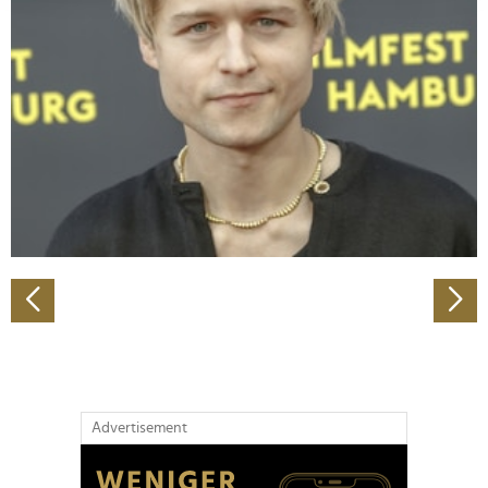
Abschnitt Einzelheiten
fest.
Wir verwenden Cookies, um Inhalte und Anzeigen zu
personalisieren, Funktionen für soziale Medien anbieten
zu können und die Zugriffe auf unsere Website zu
analysieren. Außerdem geben wir Informationen zu Ihrer
Verwendung unserer Website an unsere Partner für
soziale Medien, Werbung und Analysen weiter. Unsere
Partner führen diese Informationen möglicherweise mit
weiteren Daten zusammen, die Sie ihnen bereitgestellt
haben oder die sie im Rahmen Ihrer Nutzung der Dienste
gesammelt haben.
Advertisement